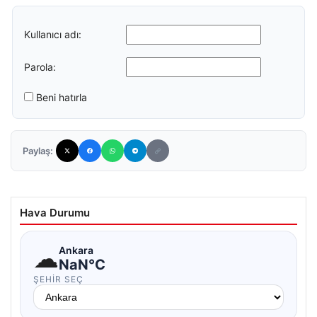
Kullanıcı adı:
Parola:
Beni hatırla
Paylaş:
Hava Durumu
☁
Ankara
NaN°C
ŞEHIR SEÇ