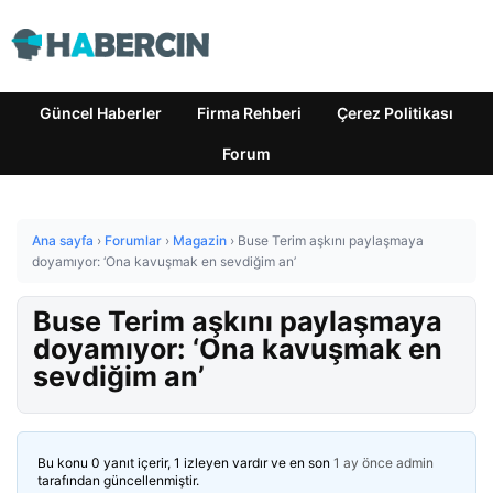
Güncel Haberler
Firma Rehberi
Çerez Politikası
Forum
Ana sayfa
›
Forumlar
›
Magazin
›
Buse Terim aşkını paylaşmaya
doyamıyor: ‘Ona kavuşmak en sevdiğim an’
Buse Terim aşkını paylaşmaya
doyamıyor: ‘Ona kavuşmak en
sevdiğim an’
Bu konu 0 yanıt içerir, 1 izleyen vardır ve en son
1 ay önce
admin
tarafından güncellenmiştir.