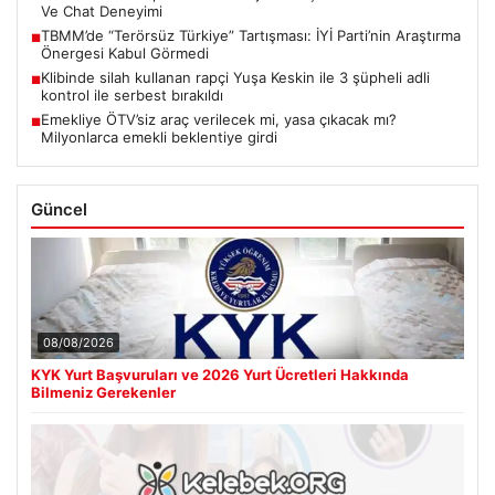
Ve Chat Deneyimi
TBMM’de “Terörsüz Türkiye” Tartışması: İYİ Parti’nin Araştırma
■
Önergesi Kabul Görmedi
Klibinde silah kullanan rapçi Yuşa Keskin ile 3 şüpheli adli
■
kontrol ile serbest bırakıldı
Emekliye ÖTV’siz araç verilecek mi, yasa çıkacak mı?
■
Milyonlarca emekli beklentiye girdi
Güncel
08/08/2026
KYK Yurt Başvuruları ve 2026 Yurt Ücretleri Hakkında
Bilmeniz Gerekenler