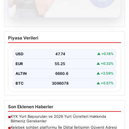
08.08.2026
Kelebek sohbet platformu İle Dijital
Piyasa Verileri
İletişimin Güvenli Adresi Ve Chat
Deneyimi
USD
47.74
▲ +0.18%
İnternet çağında insanların güvenli bir biçimde bağlantı
kurması ciddi bir önem ifade etmektedir. Günümüzde…
EUR
55.25
▲ +0.32%
ALTIN
6660.6
▲ +2.59%
BTC
3096078
▲ +0.57%
Son Eklenen Haberler
KYK Yurt Başvuruları ve 2026 Yurt Ücretleri Hakkında
■
Bilmeniz Gerekenler
Kelebek sohbet platformu İle Dijital İletişimin Güvenli Adresi
■