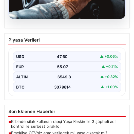
05.08.2026
Emekliye ÖTV’siz araç verilecek mi,
Piyasa Verileri
yasa çıkacak mı? Milyonlarca emekli
beklentiye girdi
USD
47.60
▲ +0.06%
EUR
55.07
▲ +0.11%
ALTIN
6549.3
▲ +0.82%
BTC
3079814
▲ +1.09%
Son Eklenen Haberler
Klibinde silah kullanan rapçi Yuşa Keskin ile 3 şüpheli adli
■
kontrol ile serbest bırakıldı
Emekliye ÖTV’siz araç verilecek mi, yasa çıkacak mı?
■