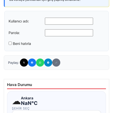
Kullanıcı adı:
Parola:
Beni hatırla
Paylaş:
Hava Durumu
☁
Ankara
NaN°C
ŞEHIR SEÇ