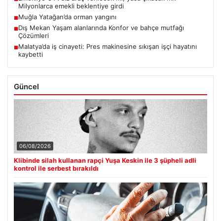
Milyonlarca emekli beklentiye girdi
Muğla Yatağan’da orman yangını
■
Dış Mekan Yaşam alanlarında Konfor ve bahçe mutfağı
■
Çözümleri
Malatya’da iş cinayeti: Pres makinesine sıkışan işçi hayatını
■
kaybetti
Güncel
06/08/2026
Klibinde silah kullanan rapçi Yuşa Keskin ile 3 şüpheli adli
kontrol ile serbest bırakıldı