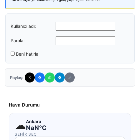
Kullanıcı adı:
Parola:
Beni hatırla
Paylaş:
Hava Durumu
☁
Ankara
NaN°C
ŞEHIR SEÇ