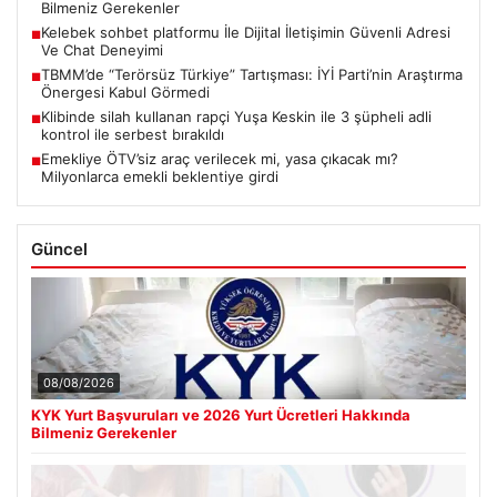
Bilmeniz Gerekenler
Kelebek sohbet platformu İle Dijital İletişimin Güvenli Adresi
■
Ve Chat Deneyimi
TBMM’de “Terörsüz Türkiye” Tartışması: İYİ Parti’nin Araştırma
■
Önergesi Kabul Görmedi
Klibinde silah kullanan rapçi Yuşa Keskin ile 3 şüpheli adli
■
kontrol ile serbest bırakıldı
Emekliye ÖTV’siz araç verilecek mi, yasa çıkacak mı?
■
Milyonlarca emekli beklentiye girdi
Güncel
08/08/2026
KYK Yurt Başvuruları ve 2026 Yurt Ücretleri Hakkında
Bilmeniz Gerekenler