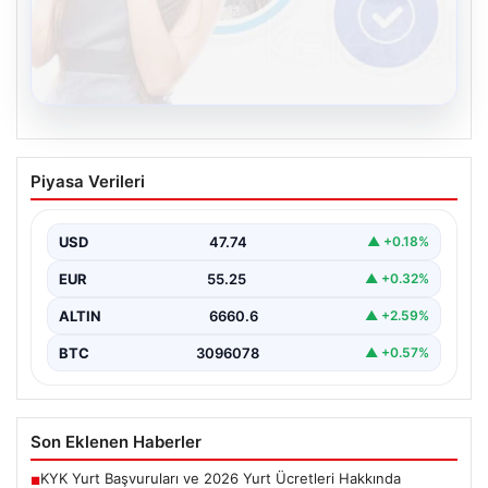
08.08.2026
Kelebek sohbet platformu İle Dijital
Piyasa Verileri
İletişimin Güvenli Adresi Ve Chat
Deneyimi
USD
47.74
▲ +0.18%
İnternet çağında insanların güvenli bir biçimde bağlantı
kurması ciddi bir önem ifade etmektedir. Günümüzde…
EUR
55.25
▲ +0.32%
ALTIN
6660.6
▲ +2.59%
BTC
3096078
▲ +0.57%
Son Eklenen Haberler
KYK Yurt Başvuruları ve 2026 Yurt Ücretleri Hakkında
■