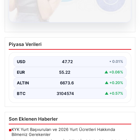
08.08.2026
Kelebek sohbet platformu İle Dijital
Piyasa Verileri
İletişimin Güvenli Adresi Ve Chat
Deneyimi
USD
47.72
• 0.01%
İnternet çağında insanların güvenli bir biçimde bağlantı
kurması ciddi bir önem ifade etmektedir. Günümüzde…
EUR
55.22
▲ +0.06%
ALTIN
6673.6
▲ +0.20%
BTC
3104574
▲ +0.57%
Son Eklenen Haberler
KYK Yurt Başvuruları ve 2026 Yurt Ücretleri Hakkında
■
Bilmeniz Gerekenler