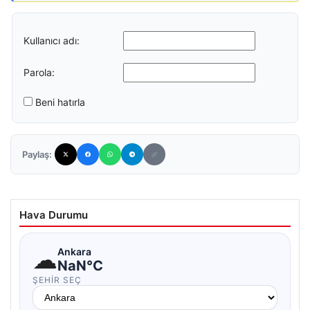
Kullanıcı adı:
Parola:
Beni hatırla
Paylaş:
Hava Durumu
☁
Ankara
NaN°C
ŞEHIR SEÇ