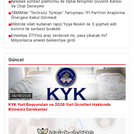
Kelebek sohbet platformu İle Dijital İletişimin Güvenli Adresi
■
Ve Chat Deneyimi
TBMM’de “Terörsüz Türkiye” Tartışması: İYİ Parti’nin Araştırma
■
Önergesi Kabul Görmedi
Klibinde silah kullanan rapçi Yuşa Keskin ile 3 şüpheli adli
■
kontrol ile serbest bırakıldı
Emekliye ÖTV’siz araç verilecek mi, yasa çıkacak mı?
■
Milyonlarca emekli beklentiye girdi
Güncel
08/08/2026
KYK Yurt Başvuruları ve 2026 Yurt Ücretleri Hakkında
Bilmeniz Gerekenler