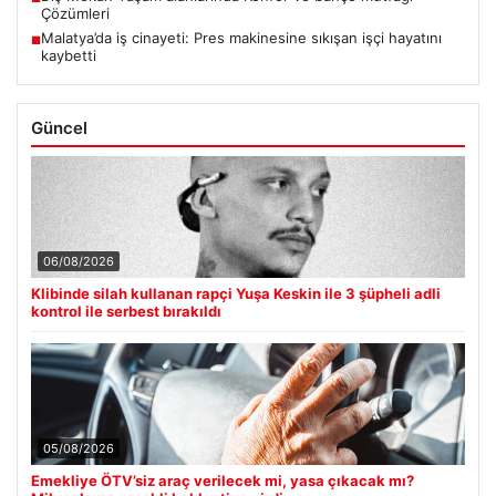
Çözümleri
Malatya’da iş cinayeti: Pres makinesine sıkışan işçi hayatını
■
kaybetti
Güncel
06/08/2026
Klibinde silah kullanan rapçi Yuşa Keskin ile 3 şüpheli adli
kontrol ile serbest bırakıldı
05/08/2026
Emekliye ÖTV’siz araç verilecek mi, yasa çıkacak mı?