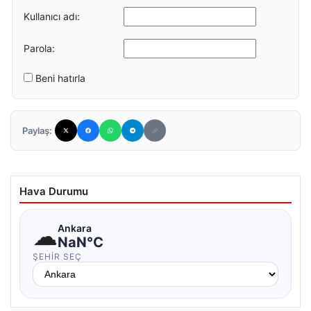
Kullanıcı adı:
Parola:
Beni hatırla
Paylaş:
Hava Durumu
☁
Ankara
NaN°C
ŞEHIR SEÇ