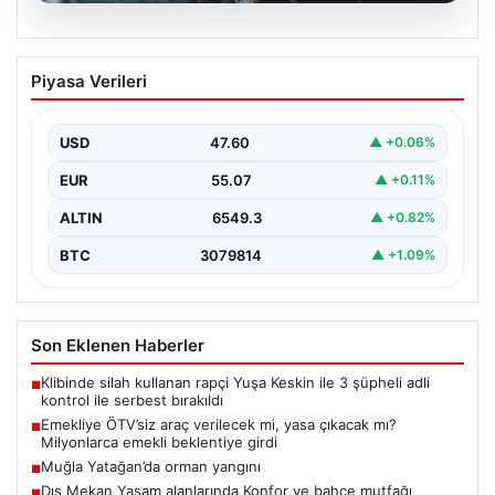
05.08.2026
Emekliye ÖTV’siz araç verilecek mi,
Piyasa Verileri
yasa çıkacak mı? Milyonlarca emekli
beklentiye girdi
USD
47.60
▲ +0.06%
EUR
55.07
▲ +0.11%
ALTIN
6549.3
▲ +0.82%
BTC
3079814
▲ +1.09%
Son Eklenen Haberler
Klibinde silah kullanan rapçi Yuşa Keskin ile 3 şüpheli adli
■
kontrol ile serbest bırakıldı
Emekliye ÖTV’siz araç verilecek mi, yasa çıkacak mı?
■
Milyonlarca emekli beklentiye girdi
Muğla Yatağan’da orman yangını
■
Dış Mekan Yaşam alanlarında Konfor ve bahçe mutfağı
■