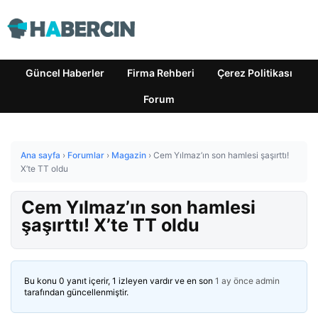
Güncel Haberler
Firma Rehberi
Çerez Politikası
Forum
Ana sayfa
›
Forumlar
›
Magazin
›
Cem Yılmaz’ın son hamlesi şaşırttı!
X’te TT oldu
Cem Yılmaz’ın son hamlesi
şaşırttı! X’te TT oldu
Bu konu 0 yanıt içerir, 1 izleyen vardır ve en son
1 ay önce
admin
tarafından güncellenmiştir.