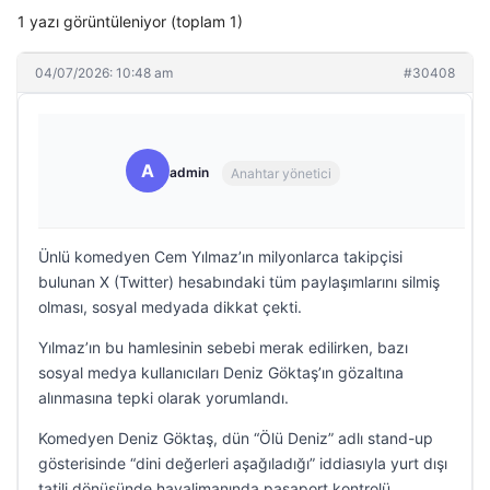
1 yazı görüntüleniyor (toplam 1)
04/07/2026: 10:48 am
#30408
A
admin
Anahtar yönetici
Ünlü komedyen Cem Yılmaz’ın milyonlarca takipçisi
bulunan X (Twitter) hesabındaki tüm paylaşımlarını silmiş
olması, sosyal medyada dikkat çekti.
Yılmaz’ın bu hamlesinin sebebi merak edilirken, bazı
sosyal medya kullanıcıları Deniz Göktaş’ın gözaltına
alınmasına tepki olarak yorumlandı.
Komedyen Deniz Göktaş, dün “Ölü Deniz” adlı stand-up
gösterisinde “dini değerleri aşağıladığı” iddiasıyla yurt dışı
tatili dönüşünde havalimanında pasaport kontrolü