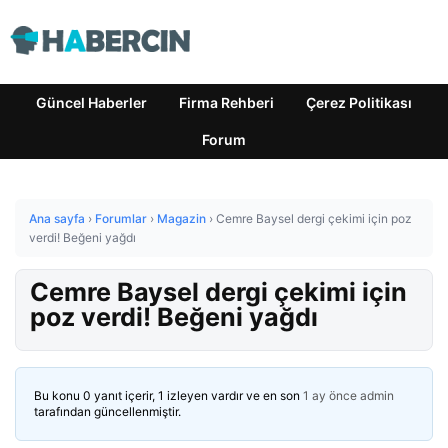
Güncel Haberler
Firma Rehberi
Çerez Politikası
Forum
Ana sayfa
›
Forumlar
›
Magazin
›
Cemre Baysel dergi çekimi için poz
verdi! Beğeni yağdı
Cemre Baysel dergi çekimi için
poz verdi! Beğeni yağdı
Bu konu 0 yanıt içerir, 1 izleyen vardır ve en son
1 ay önce
admin
tarafından güncellenmiştir.