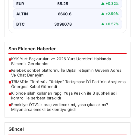
EUR
55.25
▲ +0.32%
ALTIN
6660.6
▲ +2.59%
BTC
3096078
▲ +0.57%
Son Eklenen Haberler
KYK Yurt Başvuruları ve 2026 Yurt Ücretleri Hakkında
■
Bilmeniz Gerekenler
Kelebek sohbet platformu İle Dijital İletişimin Güvenli Adresi
■
Ve Chat Deneyimi
TBMM’de “Terörsüz Türkiye” Tartışması: İYİ Parti’nin Araştırma
■
Önergesi Kabul Görmedi
Klibinde silah kullanan rapçi Yuşa Keskin ile 3 şüpheli adli
■
kontrol ile serbest bırakıldı
Emekliye ÖTV’siz araç verilecek mi, yasa çıkacak mı?
■
Milyonlarca emekli beklentiye girdi
Güncel