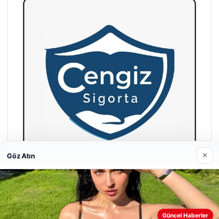
×
Göz Atın
Hastaş Beton
26/05/2026
Web sitemizi nasıl kullandığınızı daha iyi anlayabilmek,
Güncel Haberler