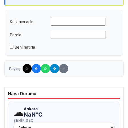
Kullanıcı adı:
Parola:
Beni hatırla
Paylaş:
Hava Durumu
☁
Ankara
NaN°C
ŞEHIR SEÇ