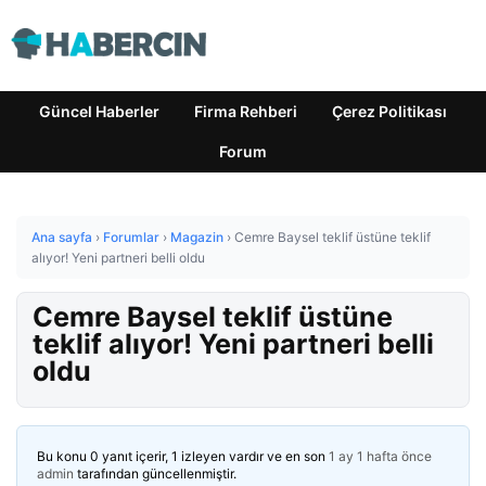
Güncel Haberler
Firma Rehberi
Çerez Politikası
Forum
Ana sayfa
›
Forumlar
›
Magazin
›
Cemre Baysel teklif üstüne teklif
alıyor! Yeni partneri belli oldu
Cemre Baysel teklif üstüne
teklif alıyor! Yeni partneri belli
oldu
Bu konu 0 yanıt içerir, 1 izleyen vardır ve en son
1 ay 1 hafta önce
admin
tarafından güncellenmiştir.