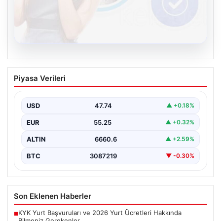
08.08.2026
Kelebek sohbet platformu İle Dijital
Piyasa Verileri
İletişimin Güvenli Adresi Ve Chat
Deneyimi
USD
47.74
▲ +0.18%
İnternet çağında insanların güvenli bir biçimde bağlantı
kurması ciddi bir önem ifade etmektedir. Günümüzde…
EUR
55.25
▲ +0.32%
ALTIN
6660.6
▲ +2.59%
BTC
3087219
▼ -0.30%
Son Eklenen Haberler
KYK Yurt Başvuruları ve 2026 Yurt Ücretleri Hakkında
■
Bilmeniz Gerekenler