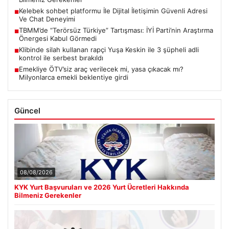
Kelebek sohbet platformu İle Dijital İletişimin Güvenli Adresi
■
Ve Chat Deneyimi
TBMM’de “Terörsüz Türkiye” Tartışması: İYİ Parti’nin Araştırma
■
Önergesi Kabul Görmedi
Klibinde silah kullanan rapçi Yuşa Keskin ile 3 şüpheli adli
■
kontrol ile serbest bırakıldı
Emekliye ÖTV’siz araç verilecek mi, yasa çıkacak mı?
■
Milyonlarca emekli beklentiye girdi
Güncel
08/08/2026
KYK Yurt Başvuruları ve 2026 Yurt Ücretleri Hakkında
Bilmeniz Gerekenler