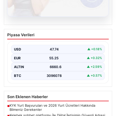
08.08.2026
Kelebek sohbet platformu İle Dijital
Piyasa Verileri
İletişimin Güvenli Adresi Ve Chat
Deneyimi
USD
47.74
▲ +0.18%
İnternet çağında insanların güvenli bir biçimde bağlantı
kurması ciddi bir önem ifade etmektedir. Günümüzde…
EUR
55.25
▲ +0.32%
ALTIN
6660.6
▲ +2.59%
BTC
3096078
▲ +0.57%
Son Eklenen Haberler
KYK Yurt Başvuruları ve 2026 Yurt Ücretleri Hakkında
■
Bilmeniz Gerekenler
Kelebek sohbet platformu İle Dijital İletişimin Güvenli Adresi
■