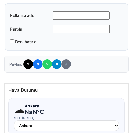
Kullanıcı adı:
Parola:
Beni hatırla
Paylaş:
Hava Durumu
☁
Ankara
NaN°C
ŞEHIR SEÇ