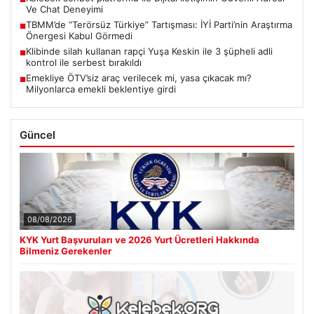
Ve Chat Deneyimi
TBMM’de “Terörsüz Türkiye” Tartışması: İYİ Parti’nin Araştırma
■
Önergesi Kabul Görmedi
Klibinde silah kullanan rapçi Yuşa Keskin ile 3 şüpheli adli
■
kontrol ile serbest bırakıldı
Emekliye ÖTV’siz araç verilecek mi, yasa çıkacak mı?
■
Milyonlarca emekli beklentiye girdi
Güncel
08/08/2026
KYK Yurt Başvuruları ve 2026 Yurt Ücretleri Hakkında
Bilmeniz Gerekenler