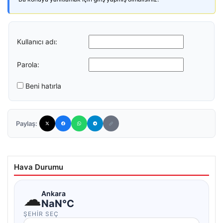
Kullanıcı adı:
Parola:
Beni hatırla
Paylaş:
Hava Durumu
☁
Ankara
NaN°C
ŞEHIR SEÇ