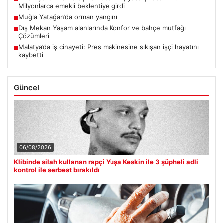
Milyonlarca emekli beklentiye girdi
Muğla Yatağan’da orman yangını
■
Dış Mekan Yaşam alanlarında Konfor ve bahçe mutfağı
■
Çözümleri
Malatya’da iş cinayeti: Pres makinesine sıkışan işçi hayatını
■
kaybetti
Güncel
06/08/2026
Klibinde silah kullanan rapçi Yuşa Keskin ile 3 şüpheli adli
kontrol ile serbest bırakıldı