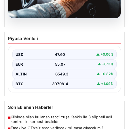
05.08.2026
Emekliye ÖTV’siz araç verilecek mi,
Piyasa Verileri
yasa çıkacak mı? Milyonlarca emekli
beklentiye girdi
USD
47.60
▲ +0.06%
EUR
55.07
▲ +0.11%
ALTIN
6549.3
▲ +0.82%
BTC
3079814
▲ +1.09%
Son Eklenen Haberler
Klibinde silah kullanan rapçi Yuşa Keskin ile 3 şüpheli adli
■
kontrol ile serbest bırakıldı
Emekliye ÖTV’siz araç verilecek mi, yasa çıkacak mı?
■