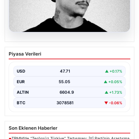
06.08.2026
Klibinde silah kullanan rapçi Yuşa
Piyasa Verileri
Keskin ile 3 şüpheli adli kontrol ile
serbest bırakıldı
USD
47.71
▲ +0.17%
EUR
55.05
▲ +0.05%
ALTIN
6604.9
▲ +1.73%
BTC
3078581
▼ -0.06%
Son Eklenen Haberler
TBMM’de “Terörsüz Türkiye” Tartışması: İYİ Parti’nin Araştırma