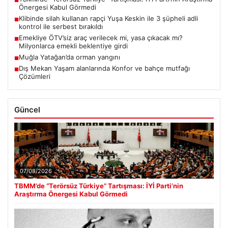
■
Önergesi Kabul Görmedi
Klibinde silah kullanan rapçi Yuşa Keskin ile 3 şüpheli adli
■
kontrol ile serbest bırakıldı
Emekliye ÖTV’siz araç verilecek mi, yasa çıkacak mı?
■
Milyonlarca emekli beklentiye girdi
Muğla Yatağan’da orman yangını
■
Dış Mekan Yaşam alanlarında Konfor ve bahçe mutfağı
■
Çözümleri
Güncel
07/08/2026
TBMM’de “Terörsüz Türkiye” Tartışması: İYİ Parti’nin
Araştırma Önergesi Kabul Görmedi