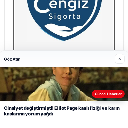
×
Göz Atın
Hastaş Beton
26/05/2026
Web sitemizi nasıl kullandığınızı daha iyi anlayabilmek,
Güncel Haberler
deneyiminizi kişiselleştirmek ve geliştirmek amacıyla çerezler
kullanıyoruz.
Çerez Politikamız
Cinsiyet değiştirmişti! Elliot Page kaslı fiziği ve karın
kaslarına yorum yağdı
Reddet
Kabul Et
© 2026 Habercin – Güncel Haberler