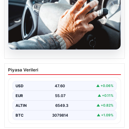
05.08.2026
Emekliye ÖTV’siz araç verilecek mi,
Piyasa Verileri
yasa çıkacak mı? Milyonlarca emekli
beklentiye girdi
USD
47.60
▲ +0.06%
EUR
55.07
▲ +0.11%
ALTIN
6549.3
▲ +0.82%
BTC
3079814
▲ +1.09%