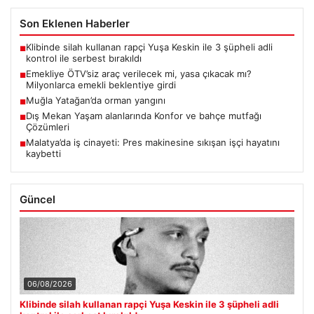
Son Eklenen Haberler
Klibinde silah kullanan rapçi Yuşa Keskin ile 3 şüpheli adli
■
kontrol ile serbest bırakıldı
Emekliye ÖTV’siz araç verilecek mi, yasa çıkacak mı?
■
Milyonlarca emekli beklentiye girdi
Muğla Yatağan’da orman yangını
■
Dış Mekan Yaşam alanlarında Konfor ve bahçe mutfağı
■
Çözümleri
Malatya’da iş cinayeti: Pres makinesine sıkışan işçi hayatını
■
kaybetti
Güncel
06/08/2026
Klibinde silah kullanan rapçi Yuşa Keskin ile 3 şüpheli adli