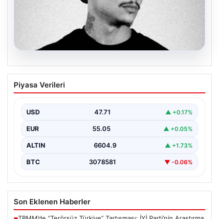
06.08.2026
Klibinde silah kullanan rapçi Yuşa
Piyasa Verileri
Keskin ile 3 şüpheli adli kontrol ile
serbest bırakıldı
USD
47.71
▲ +0.17%
EUR
55.05
▲ +0.05%
ALTIN
6604.9
▲ +1.73%
BTC
3078581
▼ -0.06%
Son Eklenen Haberler
TBMM’de “Terörsüz Türkiye” Tartışması: İYİ Parti’nin Araştırma