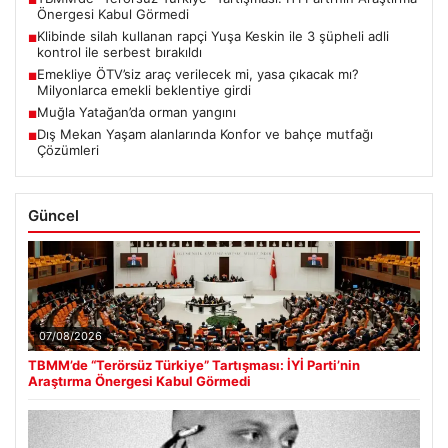
■
Önergesi Kabul Görmedi
Klibinde silah kullanan rapçi Yuşa Keskin ile 3 şüpheli adli
■
kontrol ile serbest bırakıldı
Emekliye ÖTV’siz araç verilecek mi, yasa çıkacak mı?
■
Milyonlarca emekli beklentiye girdi
Muğla Yatağan’da orman yangını
■
Dış Mekan Yaşam alanlarında Konfor ve bahçe mutfağı
■
Çözümleri
Güncel
07/08/2026
TBMM’de “Terörsüz Türkiye” Tartışması: İYİ Parti’nin
Araştırma Önergesi Kabul Görmedi