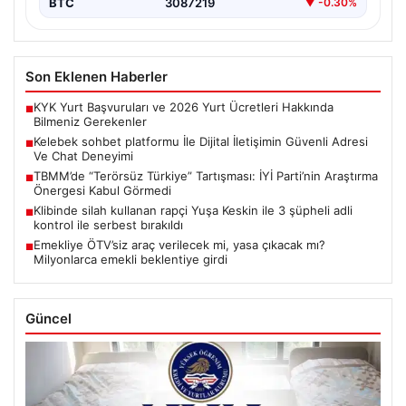
BTC
3087219
▼ -0.30%
Son Eklenen Haberler
KYK Yurt Başvuruları ve 2026 Yurt Ücretleri Hakkında
■
Bilmeniz Gerekenler
Kelebek sohbet platformu İle Dijital İletişimin Güvenli Adresi
■
Ve Chat Deneyimi
TBMM’de “Terörsüz Türkiye” Tartışması: İYİ Parti’nin Araştırma
■
Önergesi Kabul Görmedi
Klibinde silah kullanan rapçi Yuşa Keskin ile 3 şüpheli adli
■
kontrol ile serbest bırakıldı
Emekliye ÖTV’siz araç verilecek mi, yasa çıkacak mı?
■
Milyonlarca emekli beklentiye girdi
Güncel