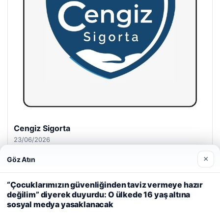
Hastaş Beton
26/05/2026
×
Göz Atın
Web sitemizi nasıl kullandığınızı daha iyi anlayabilmek,
deneyiminizi kişiselleştirmek ve geliştirmek amacıyla çerezler
“Çocuklarımızın güvenliğinden taviz vermeye hazır
kullanıyoruz.
Çerez Politikamız
değilim” diyerek duyurdu: O ülkede 16 yaş altına
sosyal medya yasaklanacak
Reddet
Kabul Et
© 2026 Habercin – Güncel Haberler