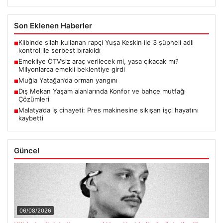
Son Eklenen Haberler
Klibinde silah kullanan rapçi Yuşa Keskin ile 3 şüpheli adli
■
kontrol ile serbest bırakıldı
Emekliye ÖTV’siz araç verilecek mi, yasa çıkacak mı?
■
Milyonlarca emekli beklentiye girdi
Muğla Yatağan’da orman yangını
■
Dış Mekan Yaşam alanlarında Konfor ve bahçe mutfağı
■
Çözümleri
Malatya’da iş cinayeti: Pres makinesine sıkışan işçi hayatını
■
kaybetti
Güncel
06/08/2026