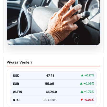
05.08.2026
Emekliye ÖTV’siz araç verilecek mi,
Piyasa Verileri
yasa çıkacak mı? Milyonlarca emekli
beklentiye girdi
USD
47.71
▲ +0.17%
EUR
55.05
▲ +0.05%
ALTIN
6604.9
▲ +1.73%
BTC
3078581
▼ -0.06%