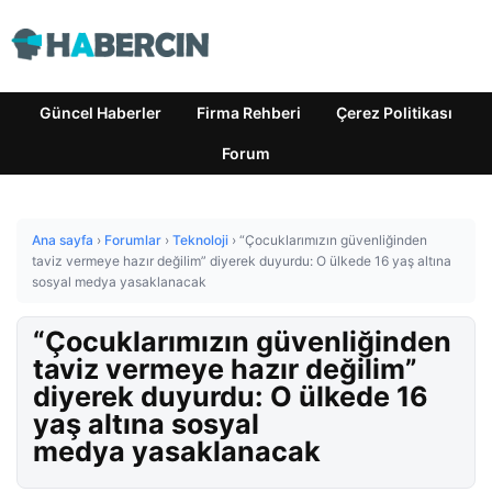
Güncel Haberler
Firma Rehberi
Çerez Politikası
Forum
Ana sayfa
›
Forumlar
›
Teknoloji
›
“Çocuklarımızın güvenliğinden
taviz vermeye hazır değilim” diyerek duyurdu: O ülkede 16 yaş altına
sosyal medya yasaklanacak
“Çocuklarımızın güvenliğinden
taviz vermeye hazır değilim”
diyerek duyurdu: O ülkede 16
yaş altına sosyal
medya yasaklanacak