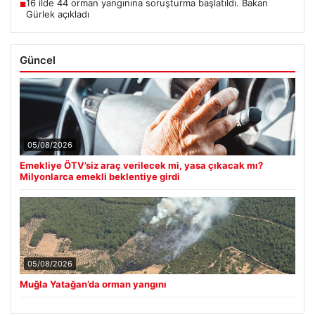
16 ilde 44 orman yangınına soruşturma başlatıldı. Bakan
■
Gürlek açıkladı
Güncel
05/08/2026
Emekliye ÖTV’siz araç verilecek mi, yasa çıkacak mı?
Milyonlarca emekli beklentiye girdi
05/08/2026
Muğla Yatağan’da orman yangını