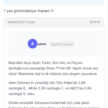
1 yazı görüntüleniyor (toplam 1)
19/06/2026: 6:18 pm
#27410
A
admin
Anahtar yönetici
Başrolleri Ayça Ayşin Turan, Ekin Koç ve Feyyaz
Şerifoğlu’nun paylaştığı Show TV’nin MF Yapım imzalı yaz
dizisi “Muhtemel Aşk”ın ilk bölümü dün akşam yayınlandı.
Altan Dönmez’in yönettiği dizi Tüm Kişiler’de 2.88
reytingle 6., AB’de 2.38 reytingle 7., ve ABC1’de 2.99
reytingle 5. oldu.
Dizide avukatlık bürosunu kurtarmak için yola çıkan