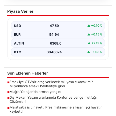
05.08.2026
Muğla Yatağan’da orman yangını
Piyasa Verileri
USD
47.59
▲ +0.10%
EUR
54.94
▲ +0.15%
ALTIN
6368.0
▲ +2.19%
BTC
3046624
▲ +1.08%
Son Eklenen Haberler
Emekliye ÖTV’siz araç verilecek mi, yasa çıkacak mı?
■
Milyonlarca emekli beklentiye girdi
Muğla Yatağan’da orman yangını
■
Dış Mekan Yaşam alanlarında Konfor ve bahçe mutfağı
■
Çözümleri
Malatya’da iş cinayeti: Pres makinesine sıkışan işçi hayatını
■
kaybetti