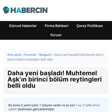
Güncel Haberler
Firma Rehberi
Çerez Politikası
Forum
Ana sayfa
›
Forumlar
›
Magazin
›
Daha yeni başladı! Muhtemel Aşk’ın
birinci bölüm reytingleri belli oldu
Daha yeni başladı! Muhtemel
Aşk’ın birinci bölüm reytingleri
belli oldu
Bu konu 0 yanıt içerir, 1 izleyen vardır ve en son
1 ay 2 hafta önce
admin
tarafından güncellenmiştir.