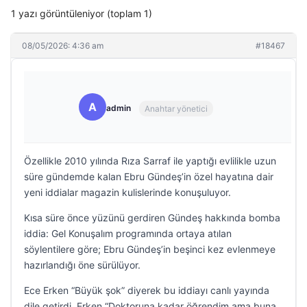
1 yazı görüntüleniyor (toplam 1)
08/05/2026: 4:36 am
#18467
A
admin
Anahtar yönetici
Özellikle 2010 yılında Rıza Sarraf ile yaptığı evlilikle uzun
süre gündemde kalan Ebru Gündeş’in özel hayatına dair
yeni iddialar magazin kulislerinde konuşuluyor.
Kısa süre önce yüzünü gerdiren Gündeş hakkında bomba
iddia: Gel Konuşalım programında ortaya atılan
söylentilere göre; Ebru Gündeş’in beşinci kez evlenmeye
hazırlandığı öne sürülüyor.
Ece Erken “Büyük şok” diyerek bu iddiayı canlı yayında
dile getirdi. Erken “Doktoruna kadar öğrendim ama buna