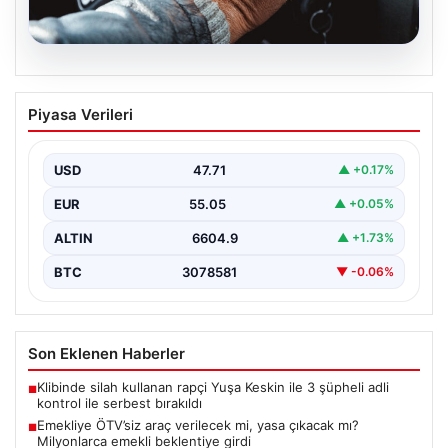
05.08.2026
Emekliye ÖTV’siz araç verilecek mi,
Piyasa Verileri
yasa çıkacak mı? Milyonlarca emekli
beklentiye girdi
USD
47.71
▲ +0.17%
EUR
55.05
▲ +0.05%
ALTIN
6604.9
▲ +1.73%
BTC
3078581
▼ -0.06%
Son Eklenen Haberler
Klibinde silah kullanan rapçi Yuşa Keskin ile 3 şüpheli adli
■
kontrol ile serbest bırakıldı
Emekliye ÖTV’siz araç verilecek mi, yasa çıkacak mı?
■
Milyonlarca emekli beklentiye girdi