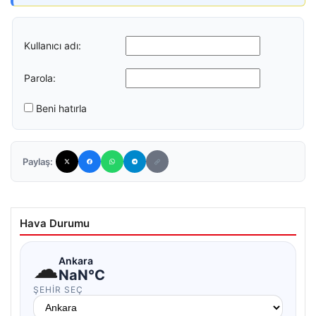
Kullanıcı adı:
Parola:
Beni hatırla
Paylaş:
Hava Durumu
☁
Ankara
NaN°C
ŞEHIR SEÇ