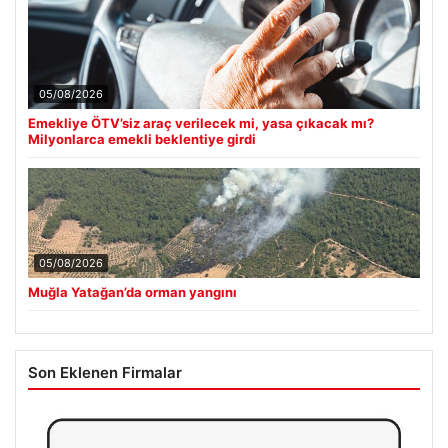
05/08/2026
Emekliye ÖTV’siz araç verilecek mi, yasa çıkacak mı?
Milyonlarca emekli beklentiye girdi
05/08/2026
Muğla Yatağan’da orman yangını
Son Eklenen Firmalar