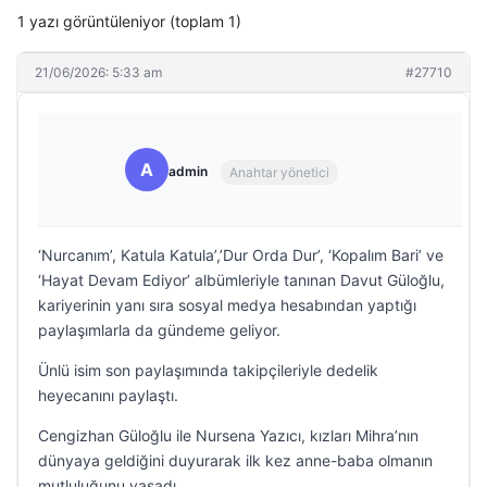
1 yazı görüntüleniyor (toplam 1)
21/06/2026: 5:33 am
#27710
A
admin
Anahtar yönetici
‘Nurcanım’, Katula Katula’,’Dur Orda Dur’, ‘Kopalım Bari’ ve
‘Hayat Devam Ediyor’ albümleriyle tanınan Davut Güloğlu,
kariyerinin yanı sıra sosyal medya hesabından yaptığı
paylaşımlarla da gündeme geliyor.
Ünlü isim son paylaşımında takipçileriyle dedelik
heyecanını paylaştı.
Cengizhan Güloğlu ile Nursena Yazıcı, kızları Mihra’nın
dünyaya geldiğini duyurarak ilk kez anne-baba olmanın
mutluluğunu yaşadı.