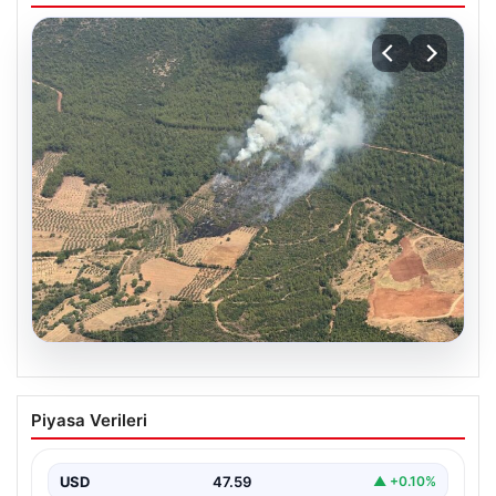
05.08.2026
Muğla Yatağan’da orman yangını
Piyasa Verileri
USD
47.59
▲ +0.10%