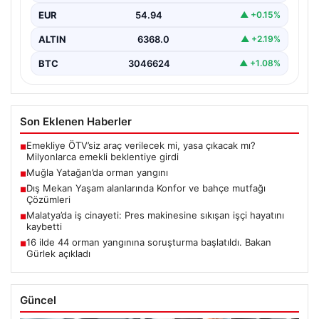
EUR
54.94
▲ +0.15%
ALTIN
6368.0
▲ +2.19%
BTC
3046624
▲ +1.08%
Son Eklenen Haberler
Emekliye ÖTV’siz araç verilecek mi, yasa çıkacak mı?
■
Milyonlarca emekli beklentiye girdi
Muğla Yatağan’da orman yangını
■
Dış Mekan Yaşam alanlarında Konfor ve bahçe mutfağı
■
Çözümleri
Malatya’da iş cinayeti: Pres makinesine sıkışan işçi hayatını
■
kaybetti
16 ilde 44 orman yangınına soruşturma başlatıldı. Bakan
■
Gürlek açıkladı
Güncel