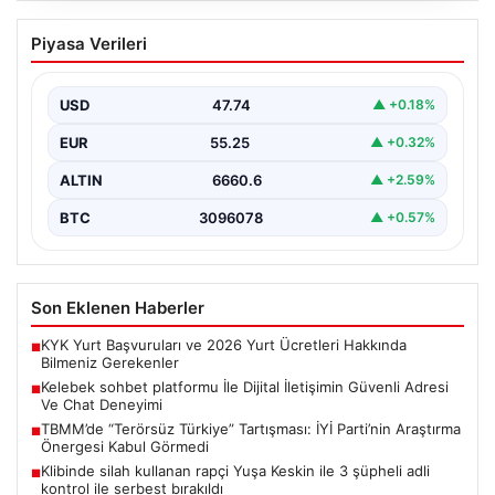
Kelebek sohbet platformu İle Dijital
Piyasa Verileri
İletişimin Güvenli Adresi Ve Chat
Deneyimi
USD
47.74
▲ +0.18%
İnternet çağında insanların güvenli bir biçimde bağlantı
kurması ciddi bir önem ifade etmektedir. Günümüzde…
EUR
55.25
▲ +0.32%
ALTIN
6660.6
▲ +2.59%
BTC
3096078
▲ +0.57%
Son Eklenen Haberler
KYK Yurt Başvuruları ve 2026 Yurt Ücretleri Hakkında
■
Bilmeniz Gerekenler
Kelebek sohbet platformu İle Dijital İletişimin Güvenli Adresi
■
Ve Chat Deneyimi
TBMM’de “Terörsüz Türkiye” Tartışması: İYİ Parti’nin Araştırma
■
Önergesi Kabul Görmedi
Klibinde silah kullanan rapçi Yuşa Keskin ile 3 şüpheli adli
■
kontrol ile serbest bırakıldı