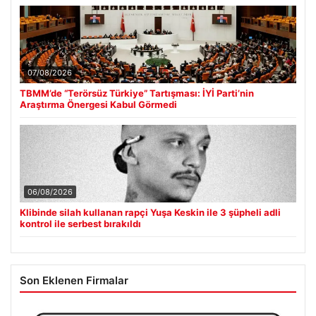
07/08/2026
TBMM’de “Terörsüz Türkiye” Tartışması: İYİ Parti’nin
Araştırma Önergesi Kabul Görmedi
06/08/2026
Klibinde silah kullanan rapçi Yuşa Keskin ile 3 şüpheli adli
kontrol ile serbest bırakıldı
Son Eklenen Firmalar