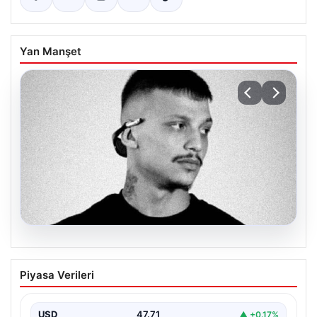
Yan Manşet
06.08.2026
Klibinde silah kullanan rapçi Yuşa
Piyasa Verileri
Keskin ile 3 şüpheli adli kontrol ile
serbest bırakıldı
USD
47.71
▲ +0.17%