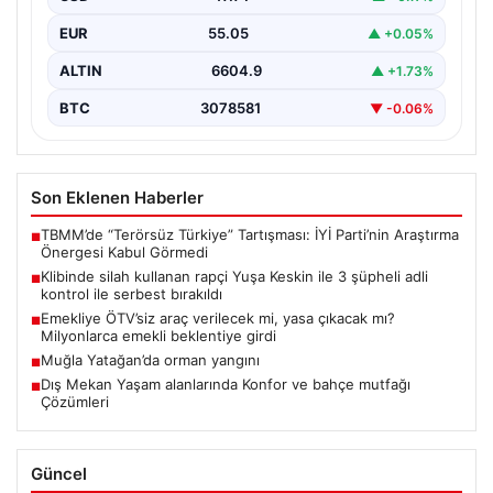
EUR
55.05
▲ +0.05%
ALTIN
6604.9
▲ +1.73%
BTC
3078581
▼ -0.06%
Son Eklenen Haberler
TBMM’de “Terörsüz Türkiye” Tartışması: İYİ Parti’nin Araştırma
■
Önergesi Kabul Görmedi
Klibinde silah kullanan rapçi Yuşa Keskin ile 3 şüpheli adli
■
kontrol ile serbest bırakıldı
Emekliye ÖTV’siz araç verilecek mi, yasa çıkacak mı?
■
Milyonlarca emekli beklentiye girdi
Muğla Yatağan’da orman yangını
■
Dış Mekan Yaşam alanlarında Konfor ve bahçe mutfağı
■
Çözümleri
Güncel