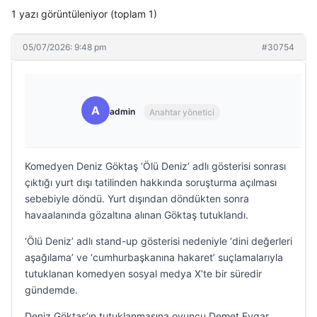
1 yazı görüntüleniyor (toplam 1)
05/07/2026: 9:48 pm
#30754
A
admin
Anahtar yönetici
Komedyen Deniz Göktaş ‘Ölü Deniz’ adlı gösterisi sonrası
çıktığı yurt dışı tatilinden hakkında soruşturma açılması
sebebiyle döndü. Yurt dışından döndükten sonra
havaalanında gözaltına alınan Göktaş tutuklandı.
‘Ölü Deniz’ adlı stand-up gösterisi nedeniyle ‘dini değerleri
aşağılama’ ve ‘cumhurbaşkanına hakaret’ suçlamalarıyla
tutuklanan komedyen sosyal medya X’te bir süredir
gündemde.
Deniz Göktaş’ın tutuklanmasına oyuncu Demet Evgar