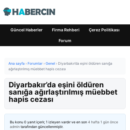
Güncel Haberler
Firma Rehberi
Çerez Politikası
Forum
Ana sayfa
›
Forumlar
›
Genel
›
Diyarbakır’da eşini öldüren sanığa
ağırlaştırılmış müebbet hapis cezası
Diyarbakır’da eşini öldüren
sanığa ağırlaştırılmış müebbet
hapis cezası
Bu konu 0 yanıt içerir, 1 izleyen vardır ve en son
4 hafta 1 gün önce
admin
tarafından güncellenmiştir.