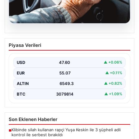
05.08.2026
Emekliye ÖTV’siz araç verilecek mi,
Piyasa Verileri
yasa çıkacak mı? Milyonlarca emekli
beklentiye girdi
USD
47.60
▲ +0.06%
EUR
55.07
▲ +0.11%
ALTIN
6549.3
▲ +0.82%
BTC
3079814
▲ +1.09%
Son Eklenen Haberler
Klibinde silah kullanan rapçi Yuşa Keskin ile 3 şüpheli adli
■
kontrol ile serbest bırakıldı