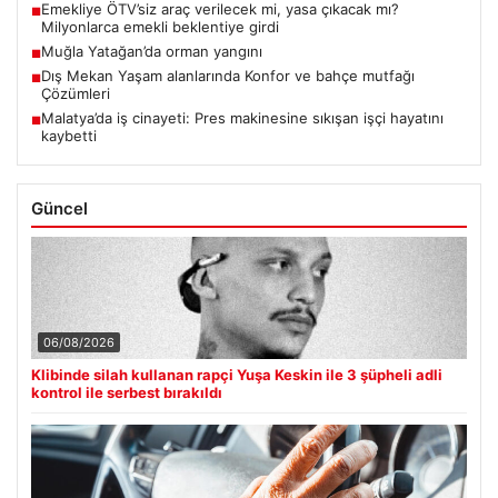
Emekliye ÖTV’siz araç verilecek mi, yasa çıkacak mı?
■
Milyonlarca emekli beklentiye girdi
Muğla Yatağan’da orman yangını
■
Dış Mekan Yaşam alanlarında Konfor ve bahçe mutfağı
■
Çözümleri
Malatya’da iş cinayeti: Pres makinesine sıkışan işçi hayatını
■
kaybetti
Güncel
06/08/2026
Klibinde silah kullanan rapçi Yuşa Keskin ile 3 şüpheli adli
kontrol ile serbest bırakıldı