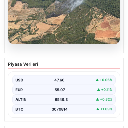
05.08.2026
Muğla Yatağan’da orman yangını
Piyasa Verileri
USD
47.60
▲ +0.06%
EUR
55.07
▲ +0.11%
ALTIN
6549.3
▲ +0.82%
BTC
3079814
▲ +1.09%