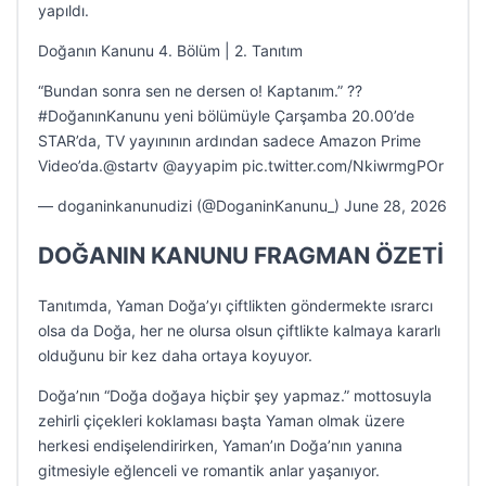
yapıldı.
Doğanın Kanunu 4. Bölüm | 2. Tanıtım
“Bundan sonra sen ne dersen o! Kaptanım.” ?️?
#DoğanınKanunu yeni bölümüyle Çarşamba 20.00’de
STAR’da, TV yayınının ardından sadece Amazon Prime
Video’da.@startv @ayyapim pic.twitter.com/NkiwrmgPOr
— doganinkanunudizi (@DoganinKanunu_) June 28, 2026
DOĞANIN KANUNU FRAGMAN ÖZETİ
Tanıtımda, Yaman Doğa’yı çiftlikten göndermekte ısrarcı
olsa da Doğa, her ne olursa olsun çiftlikte kalmaya kararlı
olduğunu bir kez daha ortaya koyuyor.
Doğa’nın “Doğa doğaya hiçbir şey yapmaz.” mottosuyla
zehirli çiçekleri koklaması başta Yaman olmak üzere
herkesi endişelendirirken, Yaman’ın Doğa’nın yanına
gitmesiyle eğlenceli ve romantik anlar yaşanıyor.