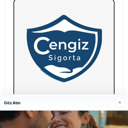
×
Göz Atın
Hastaş Beton
26/05/2026