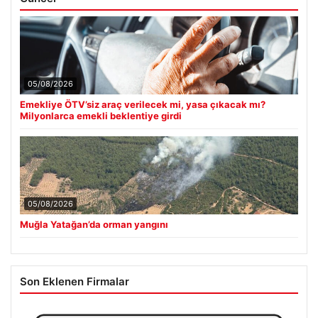
05/08/2026
Emekliye ÖTV’siz araç verilecek mi, yasa çıkacak mı?
Milyonlarca emekli beklentiye girdi
05/08/2026
Muğla Yatağan’da orman yangını
Son Eklenen Firmalar