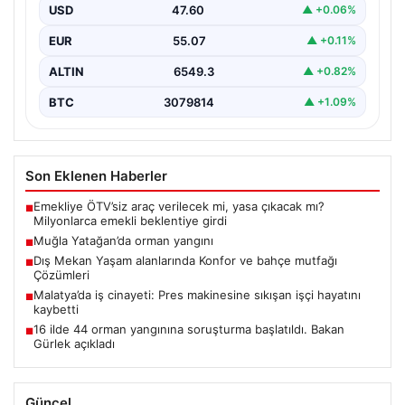
USD
47.60
▲ +0.06%
EUR
55.07
▲ +0.11%
ALTIN
6549.3
▲ +0.82%
BTC
3079814
▲ +1.09%
Son Eklenen Haberler
Emekliye ÖTV’siz araç verilecek mi, yasa çıkacak mı?
■
Milyonlarca emekli beklentiye girdi
Muğla Yatağan’da orman yangını
■
Dış Mekan Yaşam alanlarında Konfor ve bahçe mutfağı
■
Çözümleri
Malatya’da iş cinayeti: Pres makinesine sıkışan işçi hayatını
■
kaybetti
16 ilde 44 orman yangınına soruşturma başlatıldı. Bakan
■
Gürlek açıkladı
Güncel