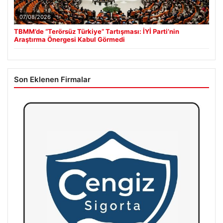
07/08/2026
TBMM’de “Terörsüz Türkiye” Tartışması: İYİ Parti’nin
Araştırma Önergesi Kabul Görmedi
Son Eklenen Firmalar