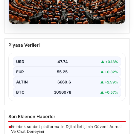
07.08.2026
TBMM’de “Terörsüz Türkiye”
Piyasa Verileri
Tartışması: İYİ Parti’nin Araştırma
Önergesi Kabul Görmedi
USD
47.74
▲ +0.18%
Türkiye Büyük Millet Meclisi Genel Kurulu'nda, İYİ Parti
tarafından sunulan ve AKP dönemindeki terörle…
EUR
55.25
▲ +0.32%
ALTIN
6660.6
▲ +2.59%
BTC
3096078
▲ +0.57%
Son Eklenen Haberler
Kelebek sohbet platformu İle Dijital İletişimin Güvenli Adresi
■
Ve Chat Deneyimi