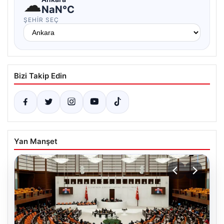
☁
NaN°C
ŞEHIR SEÇ
Bizi Takip Edin
Yan Manşet