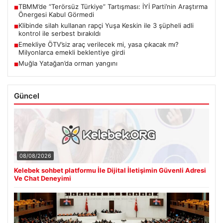
TBMM’de “Terörsüz Türkiye” Tartışması: İYİ Parti’nin Araştırma
■
Önergesi Kabul Görmedi
Klibinde silah kullanan rapçi Yuşa Keskin ile 3 şüpheli adli
■
kontrol ile serbest bırakıldı
Emekliye ÖTV’siz araç verilecek mi, yasa çıkacak mı?
■
Milyonlarca emekli beklentiye girdi
Muğla Yatağan’da orman yangını
■
Güncel
08/08/2026
Kelebek sohbet platformu İle Dijital İletişimin Güvenli Adresi
Ve Chat Deneyimi