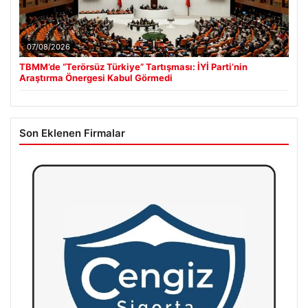
07/08/2026
TBMM’de “Terörsüz Türkiye” Tartışması: İYİ Parti’nin
Araştırma Önergesi Kabul Görmedi
Son Eklenen Firmalar