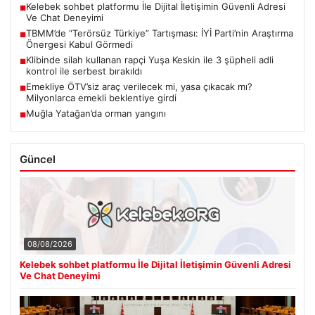
Kelebek sohbet platformu İle Dijital İletişimin Güvenli Adresi
■
Ve Chat Deneyimi
TBMM’de “Terörsüz Türkiye” Tartışması: İYİ Parti’nin Araştırma
■
Önergesi Kabul Görmedi
Klibinde silah kullanan rapçi Yuşa Keskin ile 3 şüpheli adli
■
kontrol ile serbest bırakıldı
Emekliye ÖTV’siz araç verilecek mi, yasa çıkacak mı?
■
Milyonlarca emekli beklentiye girdi
Muğla Yatağan’da orman yangını
■
Güncel
08/08/2026
Kelebek sohbet platformu İle Dijital İletişimin Güvenli Adresi
Ve Chat Deneyimi