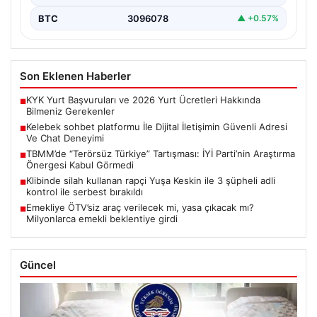
BTC
3096078
▲ +0.57%
Son Eklenen Haberler
KYK Yurt Başvuruları ve 2026 Yurt Ücretleri Hakkında
■
Bilmeniz Gerekenler
Kelebek sohbet platformu İle Dijital İletişimin Güvenli Adresi
■
Ve Chat Deneyimi
TBMM’de “Terörsüz Türkiye” Tartışması: İYİ Parti’nin Araştırma
■
Önergesi Kabul Görmedi
Klibinde silah kullanan rapçi Yuşa Keskin ile 3 şüpheli adli
■
kontrol ile serbest bırakıldı
Emekliye ÖTV’siz araç verilecek mi, yasa çıkacak mı?
■
Milyonlarca emekli beklentiye girdi
Güncel