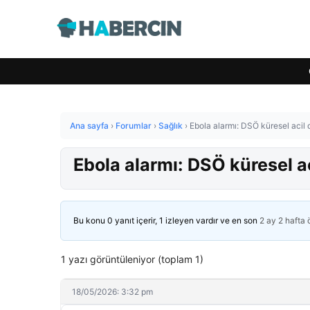
Ana sayfa
›
Forumlar
›
Sağlık
›
Ebola alarmı: DSÖ küresel acil d
Ebola alarmı: DSÖ küresel ac
Bu konu 0 yanıt içerir, 1 izleyen vardır ve en son
2 ay 2 hafta
1 yazı görüntüleniyor (toplam 1)
18/05/2026: 3:32 pm