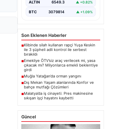
ALTIN
6549.3
▲ +0.82%
BTC
3079814
▲ +1.09%
Son Eklenen Haberler
Klibinde silah kullanan rapçi Yuşa Keskin
■
ile 3 şüpheli adli kontrol ile serbest
bırakıldı
Emekliye ÖTV’siz araç verilecek mi, yasa
■
çıkacak mı? Milyonlarca emekli beklentiye
girdi
Muğla Yatağan’da orman yangını
■
Dış Mekan Yaşam alanlarında Konfor ve
■
bahçe mutfağı Çözümleri
Malatya’da iş cinayeti: Pres makinesine
■
sıkışan işçi hayatını kaybetti
Güncel