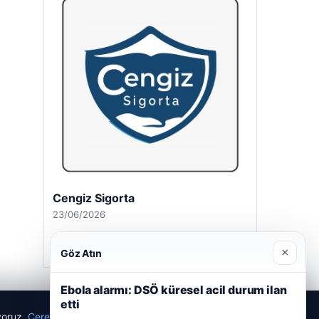
Cengiz Sigorta
23/06/2026
×
Göz Atın
Ebola alarmı: DSÖ küresel acil durum ilan
etti
ıyoruz.
Çerez Politikamız
Reddet
Kabul Et