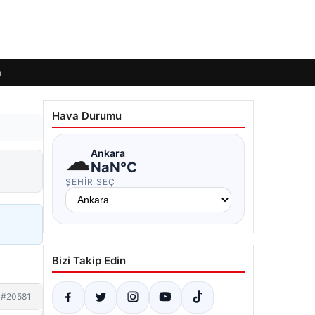
m
Hava Durumu
☁
Ankara
NaN°C
ŞEHIR SEÇ
Bizi Takip Edin
#20581