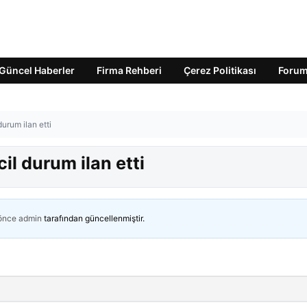
Güncel Haberler
Firma Rehberi
Çerez Politikası
Foru
urum ilan etti
il durum ilan etti
 önce
admin
tarafından güncellenmiştir.