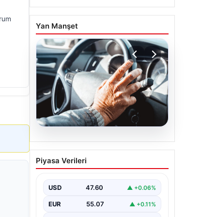
urum
Yan Manşet
05.08.2026
Emekliye ÖTV’siz araç
Piyasa Verileri
verilecek mi, yasa çıkacak
mı? Milyonlarca emekli
beklentiye girdi
USD
47.60
▲ +0.06%
EUR
55.07
▲ +0.11%