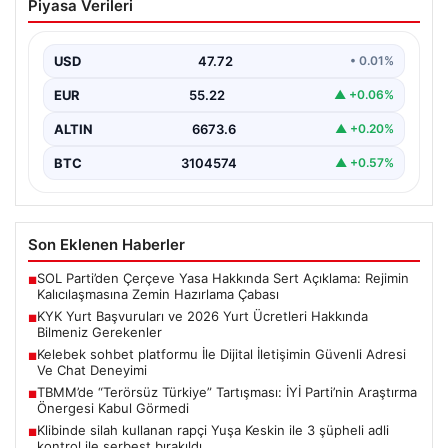
Piyasa Verileri
Ücretleri Hakkında Bilmeniz Gerekenler
Üniversite tercih sonuçlarının açıklanmasının ardından
adaylar ve öğrenciler için yeni bir döneme giriş
USD
47.72
• 0.01%
yapılmış…
EUR
55.22
▲ +0.06%
ALTIN
6673.6
▲ +0.20%
BTC
3104574
▲ +0.57%
Son Eklenen Haberler
SOL Parti’den Çerçeve Yasa Hakkında Sert Açıklama: Rejimin
■
Kalıcılaşmasına Zemin Hazırlama Çabası
KYK Yurt Başvuruları ve 2026 Yurt Ücretleri Hakkında
■
Bilmeniz Gerekenler
Kelebek sohbet platformu İle Dijital İletişimin Güvenli Adresi
■
Ve Chat Deneyimi
TBMM’de “Terörsüz Türkiye” Tartışması: İYİ Parti’nin Araştırma
■
Önergesi Kabul Görmedi
Klibinde silah kullanan rapçi Yuşa Keskin ile 3 şüpheli adli
■
kontrol ile serbest bırakıldı