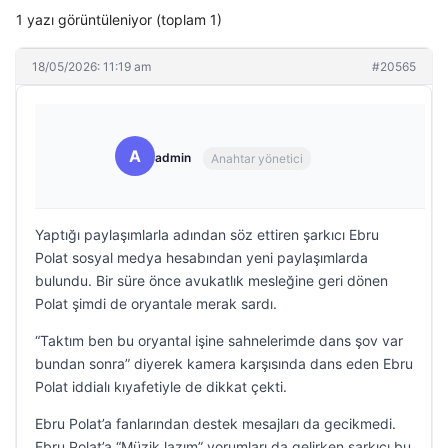
1 yazı görüntüleniyor (toplam 1)
18/05/2026: 11:19 am
#20565
A
admin
Anahtar yönetici
Yaptığı paylaşımlarla adından söz ettiren şarkıcı Ebru
Polat sosyal medya hesabından yeni paylaşımlarda
bulundu. Bir süre önce avukatlık mesleğine geri dönen
Polat şimdi de oryantale merak sardı.
“Taktım ben bu oryantal işine sahnelerimde dans şov var
bundan sonra” diyerek kamera karşısında dans eden Ebru
Polat iddialı kıyafetiyle de dikkat çekti.
Ebru Polat’a fanlarından destek mesajları da gecikmedi.
Ebru Polat’a “Müzik lazım” yorumları da gelirken şarkıcı bu