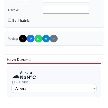
Parola:
Beni hatırla
Paylaş:
Hava Durumu
☁
Ankara
NaN°C
ŞEHIR SEÇ