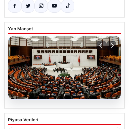
Yan Manşet
07.08.2026
TBMM’de “Terörsüz Türkiye”
Piyasa Verileri
Tartışması: İYİ Parti’nin Araştırma
Önergesi Kabul Görmedi