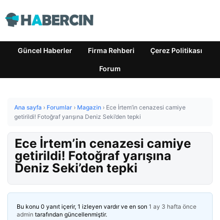
Güncel Haberler
Firma Rehberi
Çerez Politikası
Forum
Ana sayfa
›
Forumlar
›
Magazin
›
Ece İrtem’in cenazesi camiye
getirildi! Fotoğraf yarışına Deniz Seki’den tepki
Ece İrtem’in cenazesi camiye
getirildi! Fotoğraf yarışına
Deniz Seki’den tepki
Bu konu 0 yanıt içerir, 1 izleyen vardır ve en son
1 ay 3 hafta önce
admin
tarafından güncellenmiştir.