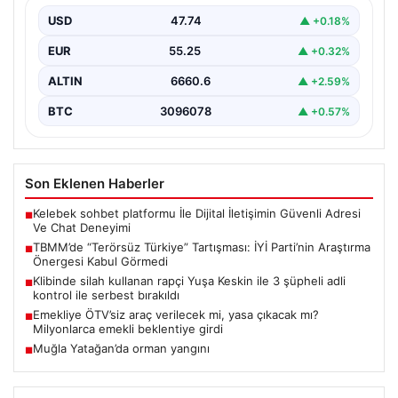
USD
47.74
▲ +0.18%
Türkiye Büyük Millet Meclisi Genel Kurulu'nda, İYİ Parti
tarafından sunulan ve AKP dönemindeki terörle…
EUR
55.25
▲ +0.32%
ALTIN
6660.6
▲ +2.59%
BTC
3096078
▲ +0.57%
Son Eklenen Haberler
Kelebek sohbet platformu İle Dijital İletişimin Güvenli Adresi
■
Ve Chat Deneyimi
TBMM’de “Terörsüz Türkiye” Tartışması: İYİ Parti’nin Araştırma
■
Önergesi Kabul Görmedi
Klibinde silah kullanan rapçi Yuşa Keskin ile 3 şüpheli adli
■
kontrol ile serbest bırakıldı
Emekliye ÖTV’siz araç verilecek mi, yasa çıkacak mı?
■
Milyonlarca emekli beklentiye girdi
Muğla Yatağan’da orman yangını
■