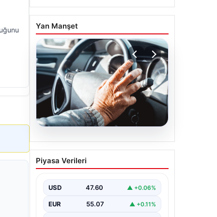
Yan Manşet
rduğunu
05.08.2026
Emekliye ÖTV’siz araç
Piyasa Verileri
verilecek mi, yasa çıkacak
mı? Milyonlarca emekli
beklentiye girdi
USD
47.60
▲ +0.06%
EUR
55.07
▲ +0.11%