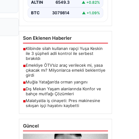
ALTIN
6549.3
▲ +0.82%
BTC
3079814
▲ +1.09%
Son Eklenen Haberler
Klibinde silah kullanan rapçi Yuşa Keskin
■
ile 3 şüpheli adli kontrol ile serbest
bırakıldı
Emekliye ÖTV’siz araç verilecek mi, yasa
■
çıkacak mı? Milyonlarca emekli beklentiye
girdi
Muğla Yatağan’da orman yangını
■
Dış Mekan Yaşam alanlarında Konfor ve
■
bahçe mutfağı Çözümleri
Malatya’da iş cinayeti: Pres makinesine
■
sıkışan işçi hayatını kaybetti
Güncel