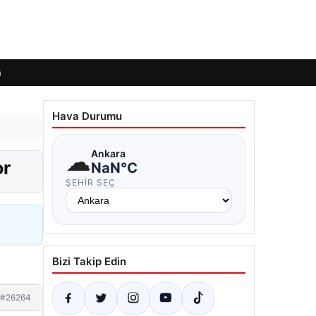
m
Hava Durumu
☁
Ankara
or
NaN°C
ŞEHIR SEÇ
Bizi Takip Edin
#26264