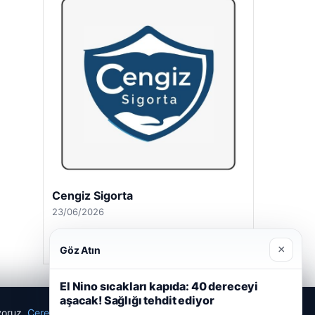
Cengiz Sigorta
23/06/2026
×
Göz Atın
El Nino sıcakları kapıda: 40 dereceyi
aşacak! Sağlığı tehdit ediyor
ıyoruz.
Çerez Politikamız
Reddet
Kabul Et