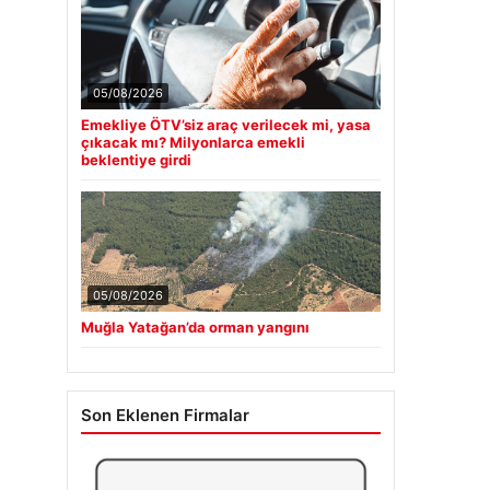
05/08/2026
Emekliye ÖTV’siz araç verilecek mi, yasa
çıkacak mı? Milyonlarca emekli
beklentiye girdi
05/08/2026
Muğla Yatağan’da orman yangını
Son Eklenen Firmalar