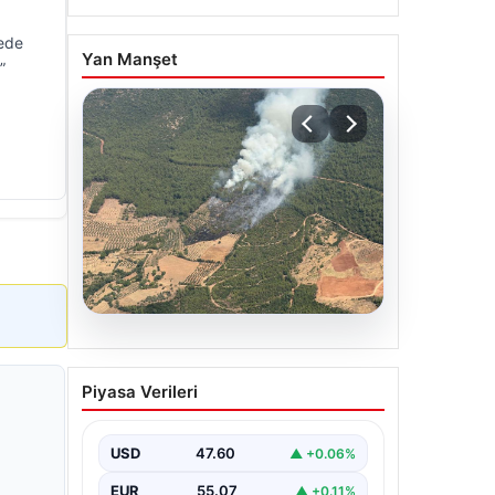
nede
Yan Manşet
”
05.08.2026
Muğla Yatağan’da orman
Piyasa Verileri
yangını
USD
47.60
▲ +0.06%
EUR
55.07
▲ +0.11%