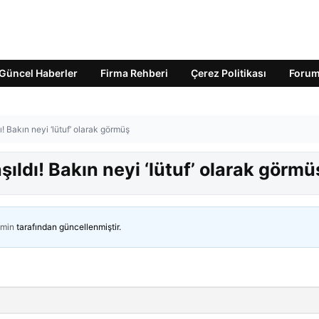
Güncel Haberler
Firma Rehberi
Çerez Politikası
Foru
ı! Bakın neyi ‘lütuf’ olarak görmüş
şıldı! Bakın neyi ‘lütuf’ olarak görmü
min
tarafından güncellenmiştir.