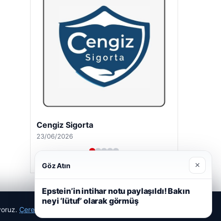
Cengiz Sigorta
23/06/2026
×
Göz Atın
Epstein’in intihar notu paylaşıldı! Bakın
neyi ‘lütuf’ olarak görmüş
ıyoruz.
Çerez Politikamız
Reddet
Kabul Et