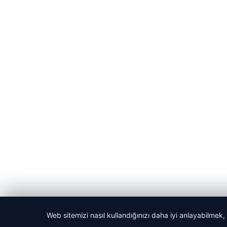
Web sitemizi nasıl kullandığınızı daha iyi anlayabilmek,
© 2026 Habercin – Güncel Haberler