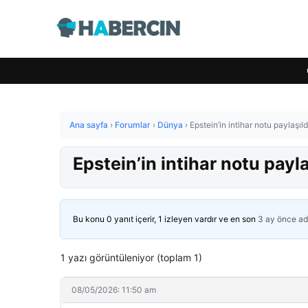
Ana sayfa
›
Forumlar
›
Dünya
›
Epstein’in intihar notu paylaşıld
Epstein’in intihar notu payla
Bu konu 0 yanıt içerir, 1 izleyen vardır ve en son
3 ay önce
ad
1 yazı görüntüleniyor (toplam 1)
08/05/2026: 11:50 am