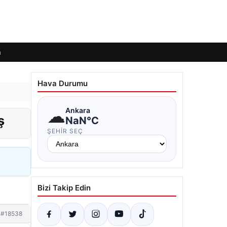
m
Hava Durumu
☁
Ankara
ş
NaN°C
ŞEHIR SEÇ
Bizi Takip Edin
#18538