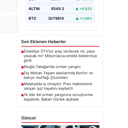
ALTIN
6549.3
▲ +0.82%
BTC
3079814
▲ +1.09%
Son Eklenen Haberler
Emekliye ÖTV’siz araç verilecek mi, yasa
■
çıkacak mı? Milyonlarca emekli beklentiye
girdi
Muğla Yatağan’da orman yangını
■
Dış Mekan Yaşam alanlarında Konfor ve
■
bahçe mutfağı Çözümleri
Malatya’da iş cinayeti: Pres makinesine
■
sıkışan işçi hayatını kaybetti
16 ilde 44 orman yangınına soruşturma
■
başlatıldı. Bakan Gürlek açıkladı
Güncel