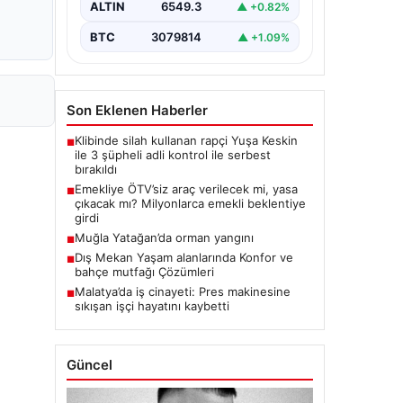
ALTIN
6549.3
▲ +0.82%
BTC
3079814
▲ +1.09%
Son Eklenen Haberler
Klibinde silah kullanan rapçi Yuşa Keskin
■
ile 3 şüpheli adli kontrol ile serbest
bırakıldı
Emekliye ÖTV’siz araç verilecek mi, yasa
■
çıkacak mı? Milyonlarca emekli beklentiye
girdi
Muğla Yatağan’da orman yangını
■
Dış Mekan Yaşam alanlarında Konfor ve
■
bahçe mutfağı Çözümleri
Malatya’da iş cinayeti: Pres makinesine
■
sıkışan işçi hayatını kaybetti
Güncel