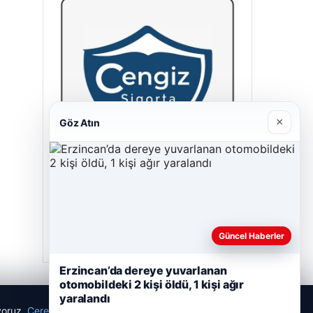
×
Göz Atın
Cengiz Sigorta
23/06/2026
Güncel Haberler
Erzincan’da dereye yuvarlanan
otomobildeki 2 kişi öldü, 1 kişi ağır
yaralandı
ıyoruz.
Çerez Politikamız
Reddet
Kabul Et