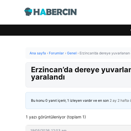
Ana sayfa
›
Forumlar
›
Genel
›
Erzincan’da dereye yuvarlanan ot
Erzincan’da dereye yuvarlana
yaralandı
Bu konu 0 yanıt içerir, 1 izleyen vardır ve en son
2 ay 2 hafta
1 yazı görüntüleniyor (toplam 1)
19/05/2026: 12:03 am