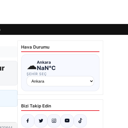
m
Hava Durumu
☁
Ankara
ır
NaN°C
ŞEHIR SEÇ
Bizi Takip Edin
#20644