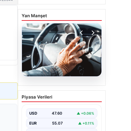
Yan Manşet
05.08.2026
Emekliye ÖTV’siz araç
Piyasa Verileri
verilecek mi, yasa çıkacak
mı? Milyonlarca emekli
beklentiye girdi
USD
47.60
▲ +0.06%
EUR
55.07
▲ +0.11%