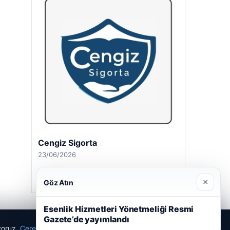
Cengiz Sigorta
23/06/2026
×
Göz Atın
Esenlik Hizmetleri Yönetmeliği Resmi
Gazete’de yayımlandı
ıyoruz.
Çerez Politikamız
Reddet
Kabul Et