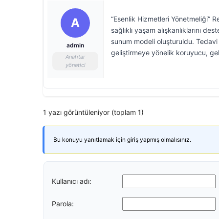
“Esenlik Hizmetleri Yönetmeliği” R
A
sağlıklı yaşam alışkanlıklarını de
sunum modeli oluşturuldu. Tedavi a
admin
geliştirmeye yönelik koruyucu, geli
Anahtar
yönetici
1 yazı görüntüleniyor (toplam 1)
Bu konuyu yanıtlamak için giriş yapmış olmalısınız.
Kullanıcı adı:
Parola: