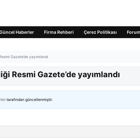
Güncel Haberler
Firma Rehberi
Çerez Politikası
Foru
 Resmi Gazete’de yayımlandı
liği Resmi Gazete’de yayımlandı
min
tarafından güncellenmiştir.