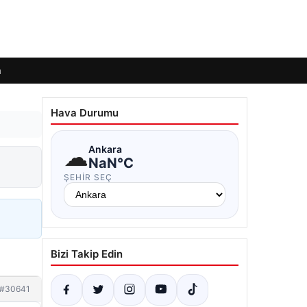
m
Hava Durumu
☁
Ankara
NaN°C
ŞEHIR SEÇ
Bizi Takip Edin
#30641