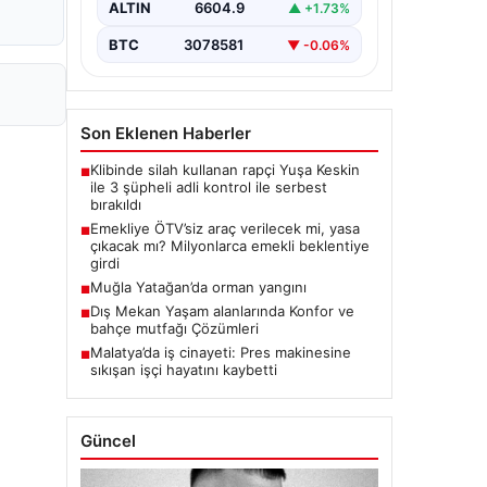
ALTIN
6604.9
▲ +1.73%
BTC
3078581
▼ -0.06%
Son Eklenen Haberler
Klibinde silah kullanan rapçi Yuşa Keskin
■
ile 3 şüpheli adli kontrol ile serbest
bırakıldı
Emekliye ÖTV’siz araç verilecek mi, yasa
■
çıkacak mı? Milyonlarca emekli beklentiye
girdi
Muğla Yatağan’da orman yangını
■
Dış Mekan Yaşam alanlarında Konfor ve
■
bahçe mutfağı Çözümleri
Malatya’da iş cinayeti: Pres makinesine
■
sıkışan işçi hayatını kaybetti
Güncel