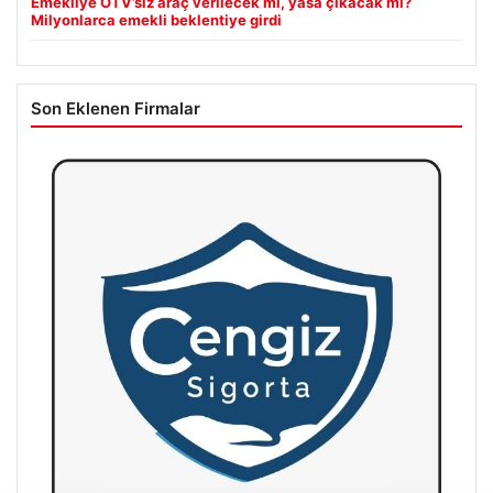
Emekliye ÖTV’siz araç verilecek mi, yasa çıkacak mı?
Milyonlarca emekli beklentiye girdi
Son Eklenen Firmalar