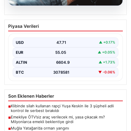
05.08.2026
Emekliye ÖTV’siz araç verilecek mi,
Piyasa Verileri
yasa çıkacak mı? Milyonlarca emekli
beklentiye girdi
USD
47.71
▲ +0.17%
EUR
55.05
▲ +0.05%
ALTIN
6604.9
▲ +1.73%
BTC
3078581
▼ -0.06%
Son Eklenen Haberler
Klibinde silah kullanan rapçi Yuşa Keskin ile 3 şüpheli adli
■
kontrol ile serbest bırakıldı
Emekliye ÖTV’siz araç verilecek mi, yasa çıkacak mı?
■
Milyonlarca emekli beklentiye girdi
Muğla Yatağan’da orman yangını
■