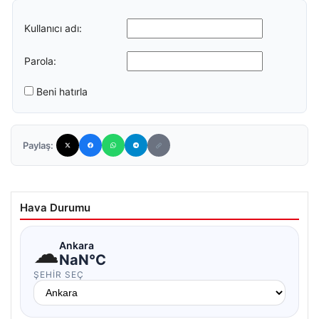
Kullanıcı adı:
Parola:
Beni hatırla
Paylaş:
Hava Durumu
☁
Ankara
NaN°C
ŞEHIR SEÇ