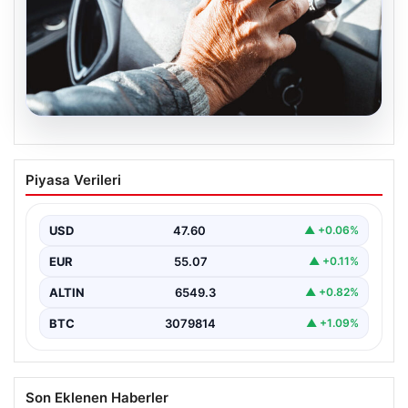
05.08.2026
Emekliye ÖTV’siz araç verilecek mi,
Piyasa Verileri
yasa çıkacak mı? Milyonlarca emekli
beklentiye girdi
USD
47.60
▲ +0.06%
EUR
55.07
▲ +0.11%
ALTIN
6549.3
▲ +0.82%
BTC
3079814
▲ +1.09%
Son Eklenen Haberler