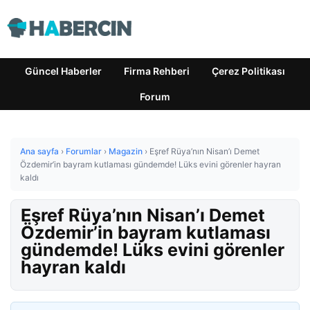
Güncel Haberler
Firma Rehberi
Çerez Politikası
Forum
Ana sayfa
›
Forumlar
›
Magazin
›
Eşref Rüya’nın Nisan’ı Demet
Özdemir’in bayram kutlaması gündemde! Lüks evini görenler hayran
kaldı
Eşref Rüya’nın Nisan’ı Demet
Özdemir’in bayram kutlaması
gündemde! Lüks evini görenler
hayran kaldı