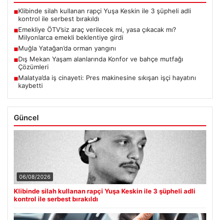
Klibinde silah kullanan rapçi Yuşa Keskin ile 3 şüpheli adli
■
kontrol ile serbest bırakıldı
Emekliye ÖTV’siz araç verilecek mi, yasa çıkacak mı?
■
Milyonlarca emekli beklentiye girdi
Muğla Yatağan’da orman yangını
■
Dış Mekan Yaşam alanlarında Konfor ve bahçe mutfağı
■
Çözümleri
Malatya’da iş cinayeti: Pres makinesine sıkışan işçi hayatını
■
kaybetti
Güncel
06/08/2026
Klibinde silah kullanan rapçi Yuşa Keskin ile 3 şüpheli adli
kontrol ile serbest bırakıldı