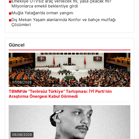
Emekliye ÖTV’siz araç verilecek mi, yasa çıkacak mı?
■
Milyonlarca emekli beklentiye girdi
Muğla Yatağan’da orman yangını
■
Dış Mekan Yaşam alanlarında Konfor ve bahçe mutfağı
■
Çözümleri
Güncel
07/08/2026
TBMM’de “Terörsüz Türkiye” Tartışması: İYİ Parti’nin
Araştırma Önergesi Kabul Görmedi
06/08/2026