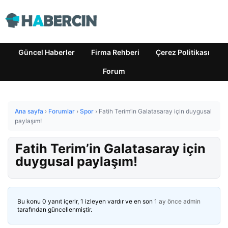
Güncel Haberler
Firma Rehberi
Çerez Politikası
Forum
Ana sayfa
›
Forumlar
›
Spor
›
Fatih Terim’in Galatasaray için duygusal
paylaşım!
Fatih Terim’in Galatasaray için
duygusal paylaşım!
Bu konu 0 yanıt içerir, 1 izleyen vardır ve en son
1 ay önce
admin
tarafından güncellenmiştir.