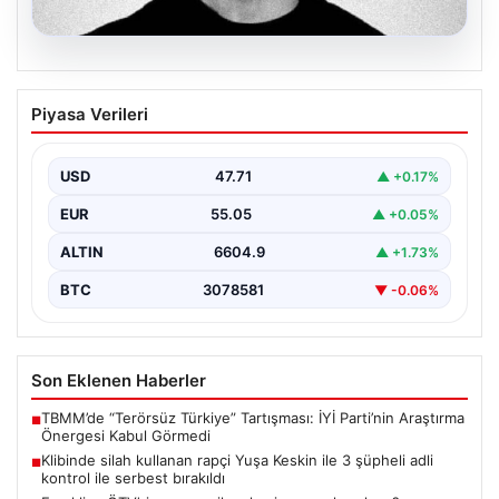
06.08.2026
Klibinde silah kullanan rapçi Yuşa
Piyasa Verileri
Keskin ile 3 şüpheli adli kontrol ile
serbest bırakıldı
USD
47.71
▲ +0.17%
EUR
55.05
▲ +0.05%
ALTIN
6604.9
▲ +1.73%
BTC
3078581
▼ -0.06%
Son Eklenen Haberler
TBMM’de “Terörsüz Türkiye” Tartışması: İYİ Parti’nin Araştırma
■
Önergesi Kabul Görmedi
Klibinde silah kullanan rapçi Yuşa Keskin ile 3 şüpheli adli
■
kontrol ile serbest bırakıldı