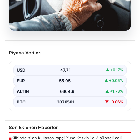
05.08.2026
Emekliye ÖTV’siz araç verilecek mi,
Piyasa Verileri
yasa çıkacak mı? Milyonlarca emekli
beklentiye girdi
USD
47.71
▲ +0.17%
EUR
55.05
▲ +0.05%
ALTIN
6604.9
▲ +1.73%
BTC
3078581
▼ -0.06%
Son Eklenen Haberler
Klibinde silah kullanan rapçi Yuşa Keskin ile 3 şüpheli adli
■