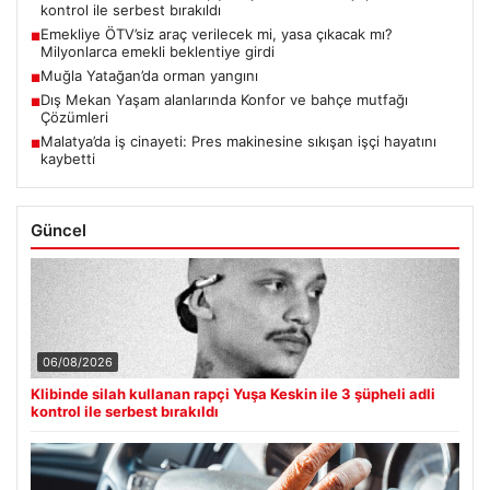
kontrol ile serbest bırakıldı
Emekliye ÖTV’siz araç verilecek mi, yasa çıkacak mı?
■
Milyonlarca emekli beklentiye girdi
Muğla Yatağan’da orman yangını
■
Dış Mekan Yaşam alanlarında Konfor ve bahçe mutfağı
■
Çözümleri
Malatya’da iş cinayeti: Pres makinesine sıkışan işçi hayatını
■
kaybetti
Güncel
06/08/2026
Klibinde silah kullanan rapçi Yuşa Keskin ile 3 şüpheli adli
kontrol ile serbest bırakıldı