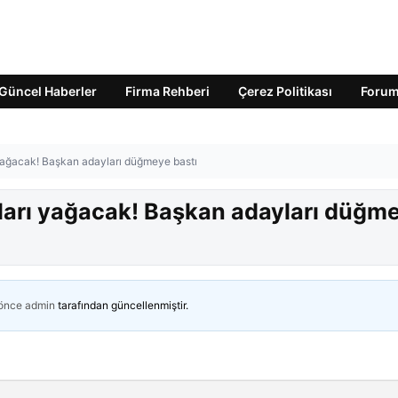
Güncel Haberler
Firma Rehberi
Çerez Politikası
Foru
yağacak! Başkan adayları düğmeye bastı
ları yağacak! Başkan adayları düğm
 önce
admin
tarafından güncellenmiştir.