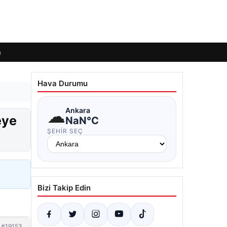
m
Hava Durumu
☁
Ankara
eye
NaN°C
ŞEHIR SEÇ
Bizi Takip Edin
#19153