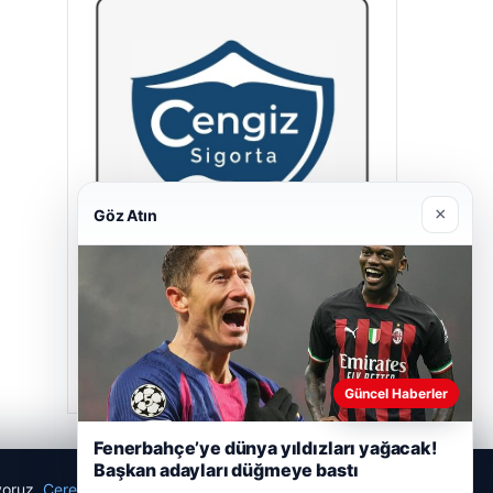
×
Göz Atın
Cengiz Sigorta
23/06/2026
Güncel Haberler
Fenerbahçe’ye dünya yıldızları yağacak!
Başkan adayları düğmeye bastı
ıyoruz.
Çerez Politikamız
Reddet
Kabul Et