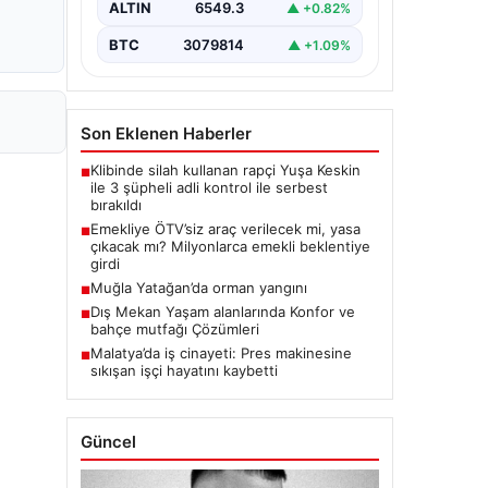
ALTIN
6549.3
▲ +0.82%
BTC
3079814
▲ +1.09%
Son Eklenen Haberler
Klibinde silah kullanan rapçi Yuşa Keskin
■
ile 3 şüpheli adli kontrol ile serbest
bırakıldı
Emekliye ÖTV’siz araç verilecek mi, yasa
■
çıkacak mı? Milyonlarca emekli beklentiye
girdi
Muğla Yatağan’da orman yangını
■
Dış Mekan Yaşam alanlarında Konfor ve
■
bahçe mutfağı Çözümleri
Malatya’da iş cinayeti: Pres makinesine
■
sıkışan işçi hayatını kaybetti
Güncel