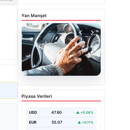
Yan Manşet
05.08.2026
Emekliye ÖTV’siz araç
Piyasa Verileri
verilecek mi, yasa çıkacak
mı? Milyonlarca emekli
beklentiye girdi
USD
47.60
▲ +0.06%
EUR
55.07
▲ +0.11%