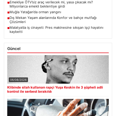
Emekliye ÖTV’siz araç verilecek mi, yasa çıkacak mı?
■
Milyonlarca emekli beklentiye girdi
Muğla Yatağan’da orman yangını
■
Dış Mekan Yaşam alanlarında Konfor ve bahçe mutfağı
■
Çözümleri
Malatya’da iş cinayeti: Pres makinesine sıkışan işçi hayatını
■
kaybetti
Güncel
06/08/2026
Klibinde silah kullanan rapçi Yuşa Keskin ile 3 şüpheli adli
kontrol ile serbest bırakıldı