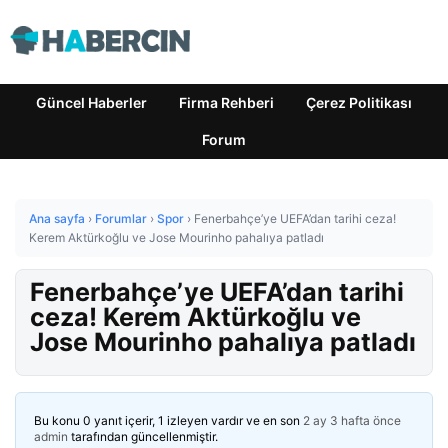
Güncel Haberler
Firma Rehberi
Çerez Politikası
Forum
Ana sayfa
›
Forumlar
›
Spor
›
Fenerbahçe’ye UEFA’dan tarihi ceza!
Kerem Aktürkoğlu ve Jose Mourinho pahalıya patladı
Fenerbahçe’ye UEFA’dan tarihi
ceza! Kerem Aktürkoğlu ve
Jose Mourinho pahalıya patladı
Bu konu 0 yanıt içerir, 1 izleyen vardır ve en son
2 ay 3 hafta önce
admin
tarafından güncellenmiştir.