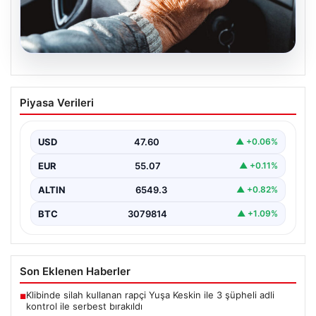
05.08.2026
Emekliye ÖTV’siz araç verilecek mi,
Piyasa Verileri
yasa çıkacak mı? Milyonlarca emekli
beklentiye girdi
USD
47.60
▲ +0.06%
EUR
55.07
▲ +0.11%
ALTIN
6549.3
▲ +0.82%
BTC
3079814
▲ +1.09%
Son Eklenen Haberler
Klibinde silah kullanan rapçi Yuşa Keskin ile 3 şüpheli adli
■
kontrol ile serbest bırakıldı