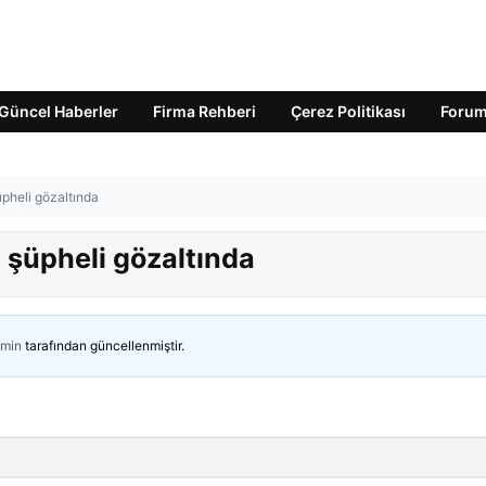
Güncel Haberler
Firma Rehberi
Çerez Politikası
Foru
pheli gözaltında
şüpheli gözaltında
min
tarafından güncellenmiştir.