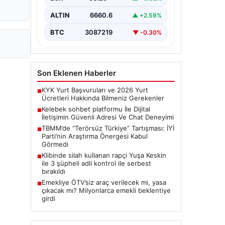
bir biçimde bağlantı kurması ciddi bir
önem ifade etmektedir.
ALTIN
6660.6
▲ +2.59%
Günümüzde…
BTC
3087219
▼ -0.30%
Son Eklenen Haberler
KYK Yurt Başvuruları ve 2026 Yurt
■
Ücretleri Hakkında Bilmeniz Gerekenler
Kelebek sohbet platformu İle Dijital
■
İletişimin Güvenli Adresi Ve Chat Deneyimi
TBMM’de “Terörsüz Türkiye” Tartışması: İYİ
■
Parti’nin Araştırma Önergesi Kabul
Görmedi
Klibinde silah kullanan rapçi Yuşa Keskin
■
ile 3 şüpheli adli kontrol ile serbest
bırakıldı
Emekliye ÖTV’siz araç verilecek mi, yasa
■
çıkacak mı? Milyonlarca emekli beklentiye
girdi