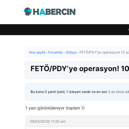
Ana sayfa
›
Forumlar
›
Dünya
›
FETÖ/PDY’ye operasyon! 10 şü
FETÖ/PDY’ye operasyon! 10 
Bu konu 0 yanıt içerir, 1 izleyen vardır ve en son
3 ay önce
ad
1 yazı görüntüleniyor (toplam 1)
08/05/2026: 11:50 am