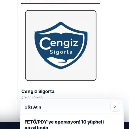
Cengiz Sigorta
23/06/2026
×
Göz Atın
FETÖ/PDY’ye operasyon! 10 şüpheli
gözaltında