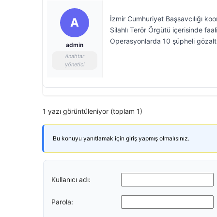
İzmir Cumhuriyet Başsavcılığı koo
A
Silahlı Terör Örgütü içerisinde faa
Operasyonlarda 10 şüpheli gözaltı
admin
Anahtar
yönetici
1 yazı görüntüleniyor (toplam 1)
Bu konuyu yanıtlamak için giriş yapmış olmalısınız.
Kullanıcı adı:
Parola: