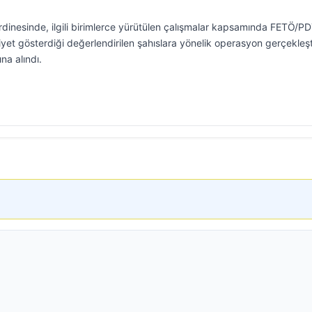
rdinesinde, ilgili birimlerce yürütülen çalışmalar kapsamında FETÖ/P
liyet gösterdiği değerlendirilen şahıslara yönelik operasyon gerçekleşti
na alındı.