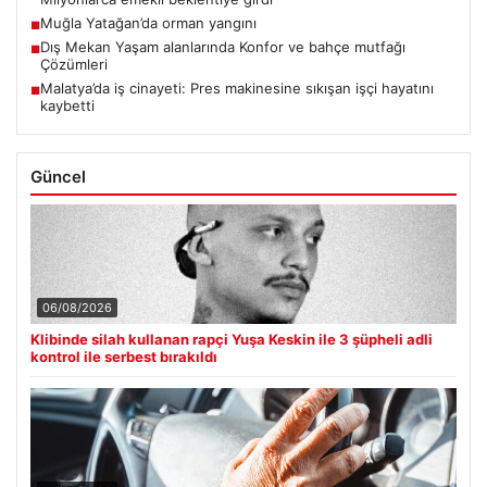
Muğla Yatağan’da orman yangını
■
Dış Mekan Yaşam alanlarında Konfor ve bahçe mutfağı
■
Çözümleri
Malatya’da iş cinayeti: Pres makinesine sıkışan işçi hayatını
■
kaybetti
Güncel
06/08/2026
Klibinde silah kullanan rapçi Yuşa Keskin ile 3 şüpheli adli
kontrol ile serbest bırakıldı