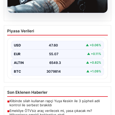
05.08.2026
Emekliye ÖTV’siz araç verilecek mi,
Piyasa Verileri
yasa çıkacak mı? Milyonlarca emekli
beklentiye girdi
USD
47.60
▲ +0.06%
EUR
55.07
▲ +0.11%
ALTIN
6549.3
▲ +0.82%
BTC
3079814
▲ +1.09%
Son Eklenen Haberler
Klibinde silah kullanan rapçi Yuşa Keskin ile 3 şüpheli adli
■
kontrol ile serbest bırakıldı
Emekliye ÖTV’siz araç verilecek mi, yasa çıkacak mı?
■
Milyonlarca emekli beklentiye girdi