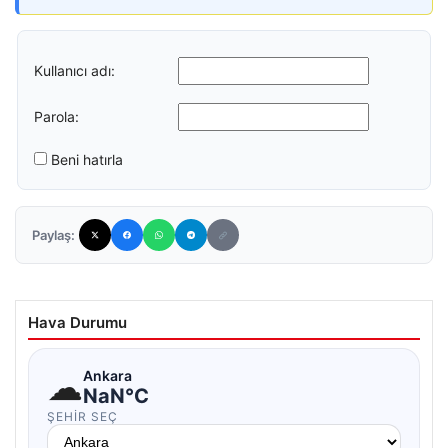
Kullanıcı adı:
Parola:
Beni hatırla
Paylaş:
Hava Durumu
☁
Ankara
NaN°C
ŞEHIR SEÇ