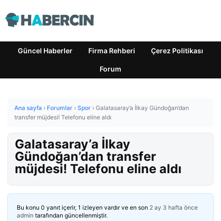
Güncel Haberler
Firma Rehberi
Çerez Politikası
Forum
Ana sayfa
›
Forumlar
›
Spor
›
Galatasaray’a İlkay Gündoğan’dan
transfer müjdesi! Telefonu eline aldı
Galatasaray’a İlkay
Gündoğan’dan transfer
müjdesi! Telefonu eline aldı
Bu konu 0 yanıt içerir, 1 izleyen vardır ve en son
2 ay 3 hafta önce
admin
tarafından güncellenmiştir.