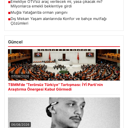
Emekliye ÖTV’siz araç verilecek mi, yasa çıkacak mı?
■
Milyonlarca emekli beklentiye girdi
Muğla Yatağan’da orman yangını
■
Dış Mekan Yaşam alanlarında Konfor ve bahçe mutfağı
■
Çözümleri
Güncel
07/08/2026
TBMM’de “Terörsüz Türkiye” Tartışması: İYİ Parti’nin
Araştırma Önergesi Kabul Görmedi
06/08/2026