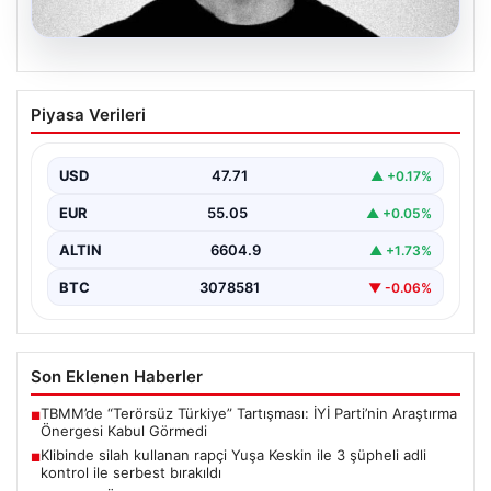
06.08.2026
Klibinde silah kullanan rapçi Yuşa
Piyasa Verileri
Keskin ile 3 şüpheli adli kontrol ile
serbest bırakıldı
USD
47.71
▲ +0.17%
EUR
55.05
▲ +0.05%
ALTIN
6604.9
▲ +1.73%
BTC
3078581
▼ -0.06%
Son Eklenen Haberler
TBMM’de “Terörsüz Türkiye” Tartışması: İYİ Parti’nin Araştırma
■
Önergesi Kabul Görmedi
Klibinde silah kullanan rapçi Yuşa Keskin ile 3 şüpheli adli
■
kontrol ile serbest bırakıldı