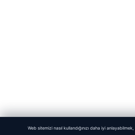
Web sitemizi nasıl kullandığınızı daha iyi anlayabilmek,
© 2026 Habercin – Güncel Haberler