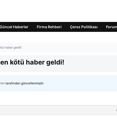
Güncel Haberler
Firma Rehberi
Çerez Politikası
Foru
tü haber geldi!
en kötü haber geldi!
min
tarafından güncellenmiştir.