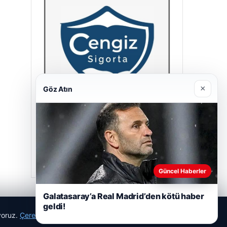
×
Göz Atın
Cengiz Sigorta
23/06/2026
Güncel Haberler
Galatasaray’a Real Madrid’den kötü haber
geldi!
ıyoruz.
Çerez Politikamız
Reddet
Kabul Et