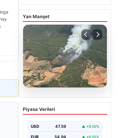
vinga
Yan Manşet
onay
n
05.08.2026
Muğla Yatağan’da orman
Piyasa Verileri
yangını
USD
47.59
▲ +0.10%
EUR
54.94
▲ +0.15%