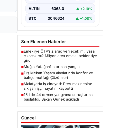
ALTIN
6368.0
▲ +2.19%
BTC
3046624
▲ +1.08%
Son Eklenen Haberler
Emekliye ÖTV’siz araç verilecek mi, yasa
■
çıkacak mı? Milyonlarca emekli beklentiye
girdi
Muğla Yatağan’da orman yangını
■
Dış Mekan Yaşam alanlarında Konfor ve
■
bahçe mutfağı Çözümleri
Malatya’da iş cinayeti: Pres makinesine
■
sıkışan işçi hayatını kaybetti
16 ilde 44 orman yangınına soruşturma
■
başlatıldı. Bakan Gürlek açıkladı
Güncel