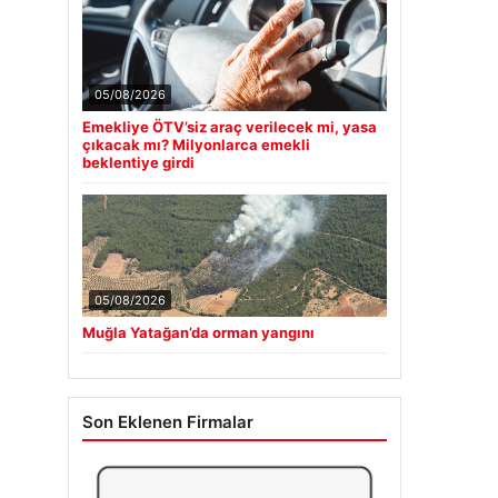
05/08/2026
Emekliye ÖTV’siz araç verilecek mi, yasa
çıkacak mı? Milyonlarca emekli
beklentiye girdi
05/08/2026
Muğla Yatağan’da orman yangını
Son Eklenen Firmalar