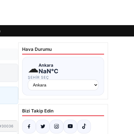
m
Hava Durumu
☁
Ankara
NaN°C
ŞEHIR SEÇ
Bizi Takip Edin
#30036