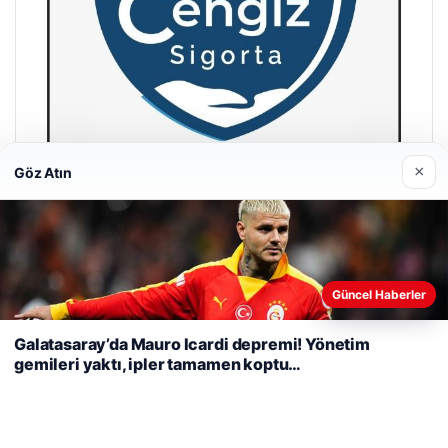
×
Göz Atın
Cengiz Sigorta
23/06/2026
Web sitemizi nasıl kullandığınızı daha iyi anlayabilmek,
Güncel Haberler
deneyiminizi kişiselleştirmek ve geliştirmek amacıyla çerezler
kullanıyoruz.
Çerez Politikamız
Galatasaray’da Mauro Icardi depremi! Yönetim
gemileri yaktı, ipler tamamen koptu…
Reddet
Kabul Et
© 2026 Habercin – Güncel Haberler