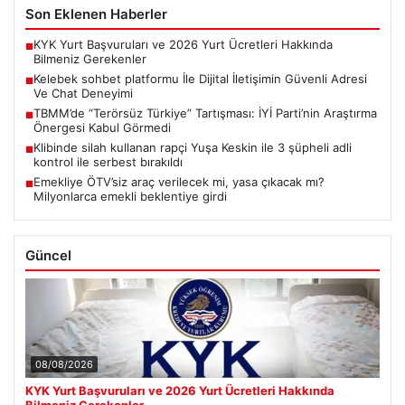
Son Eklenen Haberler
KYK Yurt Başvuruları ve 2026 Yurt Ücretleri Hakkında
■
Bilmeniz Gerekenler
Kelebek sohbet platformu İle Dijital İletişimin Güvenli Adresi
■
Ve Chat Deneyimi
TBMM’de “Terörsüz Türkiye” Tartışması: İYİ Parti’nin Araştırma
■
Önergesi Kabul Görmedi
Klibinde silah kullanan rapçi Yuşa Keskin ile 3 şüpheli adli
■
kontrol ile serbest bırakıldı
Emekliye ÖTV’siz araç verilecek mi, yasa çıkacak mı?
■
Milyonlarca emekli beklentiye girdi
Güncel
08/08/2026
KYK Yurt Başvuruları ve 2026 Yurt Ücretleri Hakkında
Bilmeniz Gerekenler