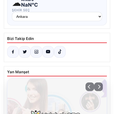
☁
NaN°C
ŞEHIR SEÇ
Bizi Takip Edin
Yan Manşet