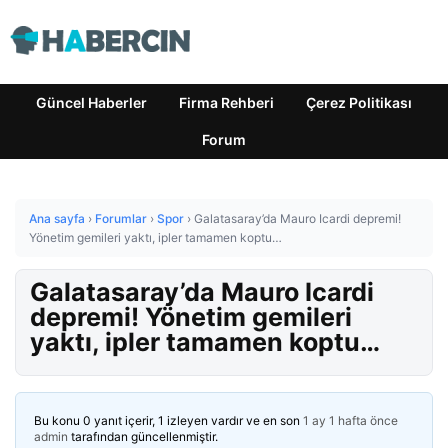
Güncel Haberler
Firma Rehberi
Çerez Politikası
Forum
Ana sayfa
›
Forumlar
›
Spor
›
Galatasaray’da Mauro Icardi depremi!
Yönetim gemileri yaktı, ipler tamamen koptu…
Galatasaray’da Mauro Icardi
depremi! Yönetim gemileri
yaktı, ipler tamamen koptu…
Bu konu 0 yanıt içerir, 1 izleyen vardır ve en son
1 ay 1 hafta önce
admin
tarafından güncellenmiştir.