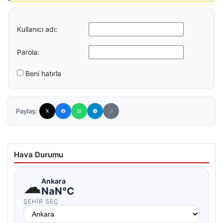
Kullanıcı adı:
Parola:
Beni hatırla
Paylaş:
Hava Durumu
☁
Ankara
NaN°C
ŞEHIR SEÇ