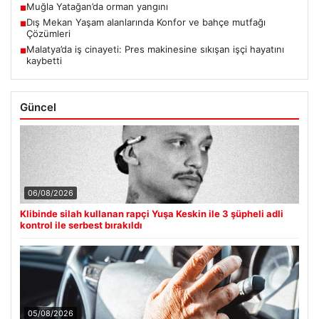
Muğla Yatağan’da orman yangını
■
Dış Mekan Yaşam alanlarında Konfor ve bahçe mutfağı
■
Çözümleri
Malatya’da iş cinayeti: Pres makinesine sıkışan işçi hayatını
■
kaybetti
Güncel
06/08/2026
Klibinde silah kullanan rapçi Yuşa Keskin ile 3 şüpheli adli
kontrol ile serbest bırakıldı
05/08/2026