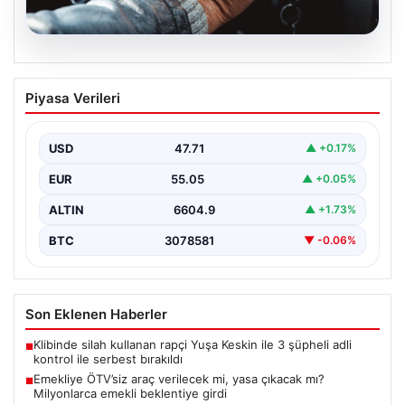
05.08.2026
Emekliye ÖTV’siz araç verilecek mi,
Piyasa Verileri
yasa çıkacak mı? Milyonlarca emekli
beklentiye girdi
USD
47.71
▲ +0.17%
EUR
55.05
▲ +0.05%
ALTIN
6604.9
▲ +1.73%
BTC
3078581
▼ -0.06%
Son Eklenen Haberler
Klibinde silah kullanan rapçi Yuşa Keskin ile 3 şüpheli adli
■
kontrol ile serbest bırakıldı
Emekliye ÖTV’siz araç verilecek mi, yasa çıkacak mı?
■
Milyonlarca emekli beklentiye girdi