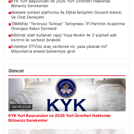
KYK Yurt Başvuruları ve 2026 Yurt Ücretleri Hakkında
■
Bilmeniz Gerekenler
Kelebek sohbet platformu İle Dijital İletişimin Güvenli Adresi
■
Ve Chat Deneyimi
TBMM’de “Terörsüz Türkiye” Tartışması: İYİ Parti’nin Araştırma
■
Önergesi Kabul Görmedi
Klibinde silah kullanan rapçi Yuşa Keskin ile 3 şüpheli adli
■
kontrol ile serbest bırakıldı
Emekliye ÖTV’siz araç verilecek mi, yasa çıkacak mı?
■
Milyonlarca emekli beklentiye girdi
Güncel
08/08/2026
KYK Yurt Başvuruları ve 2026 Yurt Ücretleri Hakkında
Bilmeniz Gerekenler