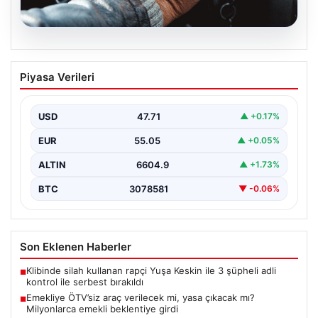
05.08.2026
Emekliye ÖTV’siz araç verilecek mi,
Piyasa Verileri
yasa çıkacak mı? Milyonlarca emekli
beklentiye girdi
USD
47.71
▲ +0.17%
EUR
55.05
▲ +0.05%
ALTIN
6604.9
▲ +1.73%
BTC
3078581
▼ -0.06%
Son Eklenen Haberler
Klibinde silah kullanan rapçi Yuşa Keskin ile 3 şüpheli adli
■
kontrol ile serbest bırakıldı
Emekliye ÖTV’siz araç verilecek mi, yasa çıkacak mı?
■
Milyonlarca emekli beklentiye girdi