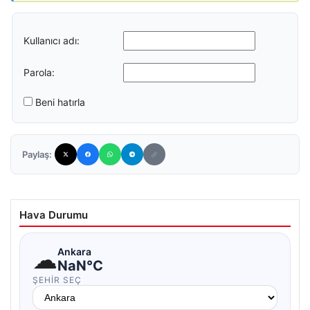
Kullanıcı adı:
Parola:
Beni hatırla
Paylaş:
Hava Durumu
☁
Ankara
NaN°C
ŞEHIR SEÇ