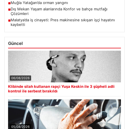
Muğla Yatağan’da orman yangını
■
Dış Mekan Yaşam alanlarında Konfor ve bahçe mutfağı
■
Çözümleri
Malatya’da iş cinayeti: Pres makinesine sıkışan işçi hayatını
■
kaybetti
Güncel
06/08/2026
Klibinde silah kullanan rapçi Yuşa Keskin ile 3 şüpheli adli
kontrol ile serbest bırakıldı
05/08/2026