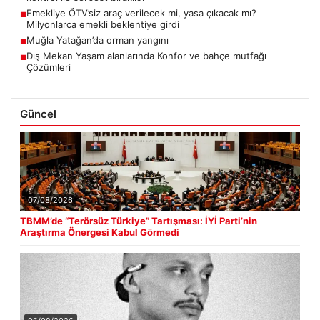
Emekliye ÖTV’siz araç verilecek mi, yasa çıkacak mı?
■
Milyonlarca emekli beklentiye girdi
Muğla Yatağan’da orman yangını
■
Dış Mekan Yaşam alanlarında Konfor ve bahçe mutfağı
■
Çözümleri
Güncel
07/08/2026
TBMM’de “Terörsüz Türkiye” Tartışması: İYİ Parti’nin
Araştırma Önergesi Kabul Görmedi