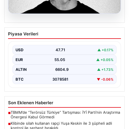
06.08.2026
Klibinde silah kullanan rapçi Yuşa
Piyasa Verileri
Keskin ile 3 şüpheli adli kontrol ile
serbest bırakıldı
USD
47.71
▲ +0.17%
EUR
55.05
▲ +0.05%
ALTIN
6604.9
▲ +1.73%
BTC
3078581
▼ -0.06%
Son Eklenen Haberler
TBMM’de “Terörsüz Türkiye” Tartışması: İYİ Parti’nin Araştırma
■
Önergesi Kabul Görmedi
Klibinde silah kullanan rapçi Yuşa Keskin ile 3 şüpheli adli
■
kontrol ile serbest bırakıldı