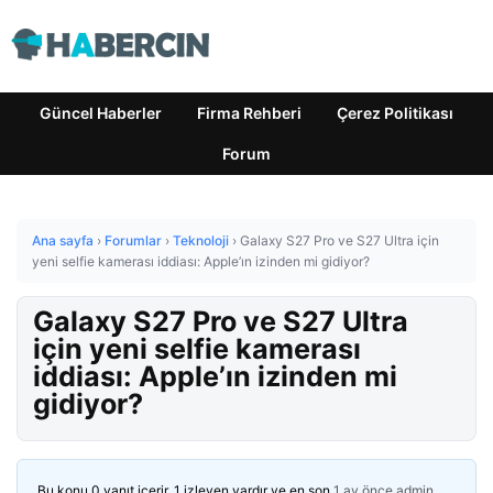
Güncel Haberler
Firma Rehberi
Çerez Politikası
Forum
Ana sayfa
›
Forumlar
›
Teknoloji
›
Galaxy S27 Pro ve S27 Ultra için
yeni selfie kamerası iddiası: Apple’ın izinden mi gidiyor?
Galaxy S27 Pro ve S27 Ultra
için yeni selfie kamerası
iddiası: Apple’ın izinden mi
gidiyor?
Bu konu 0 yanıt içerir, 1 izleyen vardır ve en son
1 ay önce
admin