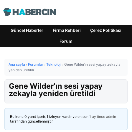
Güncel Haberler
Firma Rehberi
Çerez Politikası
Forum
Ana sayfa
›
Forumlar
›
Teknoloji
›
Gene Wilder’ın sesi yapay zekayla
yeniden üretildi
Gene Wilder’ın sesi yapay
zekayla yeniden üretildi
Bu konu 0 yanıt içerir, 1 izleyen vardır ve en son
1 ay önce
admin
tarafından güncellenmiştir.