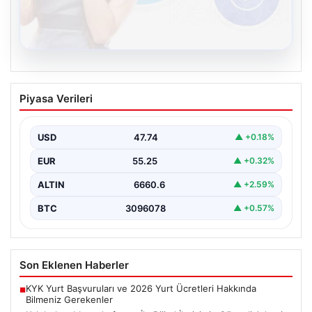
08.08.2026
Kelebek sohbet platformu İle Dijital
Piyasa Verileri
İletişimin Güvenli Adresi Ve Chat
Deneyimi
USD
47.74
▲ +0.18%
İnternet çağında insanların güvenli bir biçimde bağlantı
kurması ciddi bir önem ifade etmektedir. Günümüzde…
EUR
55.25
▲ +0.32%
ALTIN
6660.6
▲ +2.59%
BTC
3096078
▲ +0.57%
Son Eklenen Haberler
KYK Yurt Başvuruları ve 2026 Yurt Ücretleri Hakkında
■
Bilmeniz Gerekenler