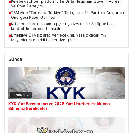
Kelebek sohbet platformu İle Dijital İletişimin Güvenli Adresi
■
Ve Chat Deneyimi
TBMM’de “Terörsüz Türkiye” Tartışması: İYİ Parti’nin Araştırma
■
Önergesi Kabul Görmedi
Klibinde silah kullanan rapçi Yuşa Keskin ile 3 şüpheli adli
■
kontrol ile serbest bırakıldı
Emekliye ÖTV’siz araç verilecek mi, yasa çıkacak mı?
■
Milyonlarca emekli beklentiye girdi
Güncel
08/08/2026
KYK Yurt Başvuruları ve 2026 Yurt Ücretleri Hakkında
Bilmeniz Gerekenler