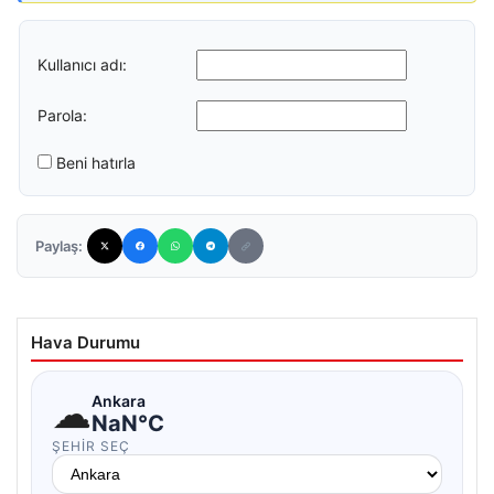
Kullanıcı adı:
Parola:
Beni hatırla
Paylaş:
Hava Durumu
☁
Ankara
NaN°C
ŞEHIR SEÇ