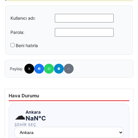
Kullanıcı adı:
Parola:
Beni hatırla
Paylaş:
Hava Durumu
☁
Ankara
NaN°C
ŞEHIR SEÇ