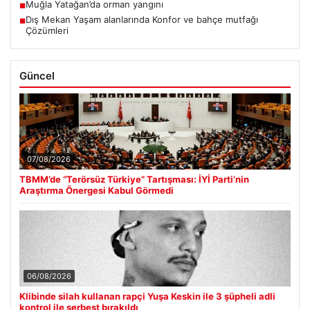
Muğla Yatağan’da orman yangını
■
Dış Mekan Yaşam alanlarında Konfor ve bahçe mutfağı
■
Çözümleri
Güncel
07/08/2026
TBMM’de “Terörsüz Türkiye” Tartışması: İYİ Parti’nin
Araştırma Önergesi Kabul Görmedi
06/08/2026
Klibinde silah kullanan rapçi Yuşa Keskin ile 3 şüpheli adli
kontrol ile serbest bırakıldı