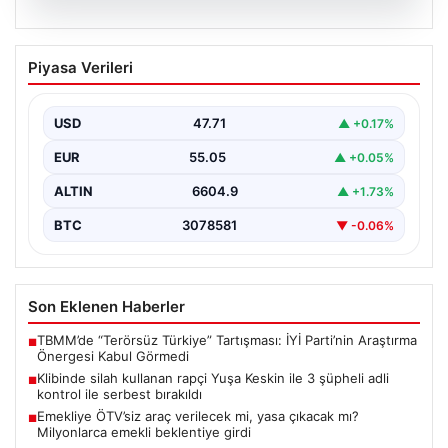
06.08.2026
Klibinde silah kullanan rapçi Yuşa
Piyasa Verileri
Keskin ile 3 şüpheli adli kontrol ile
serbest bırakıldı
USD
47.71
▲ +0.17%
EUR
55.05
▲ +0.05%
ALTIN
6604.9
▲ +1.73%
BTC
3078581
▼ -0.06%
Son Eklenen Haberler
TBMM’de “Terörsüz Türkiye” Tartışması: İYİ Parti’nin Araştırma
■
Önergesi Kabul Görmedi
Klibinde silah kullanan rapçi Yuşa Keskin ile 3 şüpheli adli
■
kontrol ile serbest bırakıldı
Emekliye ÖTV’siz araç verilecek mi, yasa çıkacak mı?
■
Milyonlarca emekli beklentiye girdi