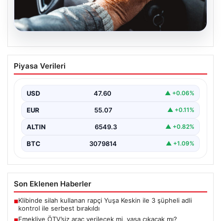
05.08.2026
Emekliye ÖTV’siz araç verilecek mi,
Piyasa Verileri
yasa çıkacak mı? Milyonlarca emekli
beklentiye girdi
USD
47.60
▲ +0.06%
EUR
55.07
▲ +0.11%
ALTIN
6549.3
▲ +0.82%
BTC
3079814
▲ +1.09%
Son Eklenen Haberler
Klibinde silah kullanan rapçi Yuşa Keskin ile 3 şüpheli adli
■
kontrol ile serbest bırakıldı
Emekliye ÖTV’siz araç verilecek mi, yasa çıkacak mı?
■