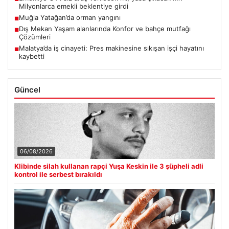
Milyonlarca emekli beklentiye girdi
Muğla Yatağan’da orman yangını
■
Dış Mekan Yaşam alanlarında Konfor ve bahçe mutfağı
■
Çözümleri
Malatya’da iş cinayeti: Pres makinesine sıkışan işçi hayatını
■
kaybetti
Güncel
06/08/2026
Klibinde silah kullanan rapçi Yuşa Keskin ile 3 şüpheli adli
kontrol ile serbest bırakıldı