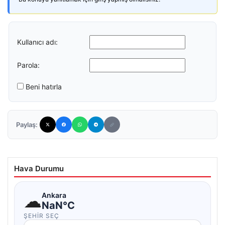
Kullanıcı adı:
Parola:
Beni hatırla
Paylaş:
Hava Durumu
☁
Ankara
NaN°C
ŞEHIR SEÇ